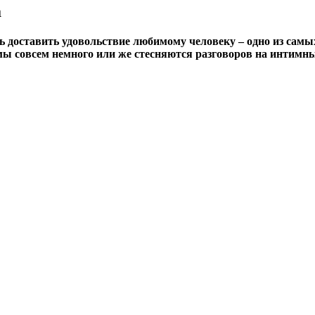
а
дь доставить удовольствие любимому человеку – одно из са
комы совсем немного или же стесняются разговоров на интимн