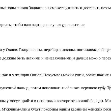
енные зоны знаков Зодиака, вы сможете удивить и доставить не
 делать, чтобы ваш партнер получил удовольствие.
у Овнов. Гладя волосы, перебирая локоны, поглаживая лоб, целу
ле должны быть легкими и ненавязчивыми, а дальше можно пере
 так и у женщин Овнов. Покусывая мочки ушей, облизывая их и 
одушечкой пальца, потом поцеловать и облизать верхнюю губу.
льку могут прийти в неистовый восторг от касаний бороды. Мя
Мужчины-Овны будут покорены одним касанием женских ресниц