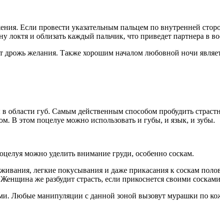
ния. Если провести указательным пальцем по внутренней сторон
локтя и облизать каждый пальчик, что приведет партнера в во
т дрожь желания. Также хорошим началом любовной ночи являет
в области губ. Самым действенным способом пробудить страстно
. В этом поцелуе можно использовать и губы, и язык, и зубы.
поцелуя можно уделить внимание груди, особенно соскам.
ивания, легкие покусывания и даже прикасания к соскам полов
Женщина же разбудит страсть, если прикоснется своими сосками
ами. Любые манипуляции с данной зоной вызовут мурашки по ко