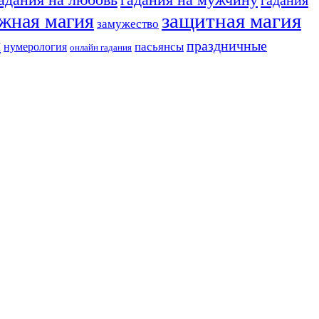
защитная магия
жная магия
замужество
я
праздничные
нумерология
пасьянсы
онлайн гадания