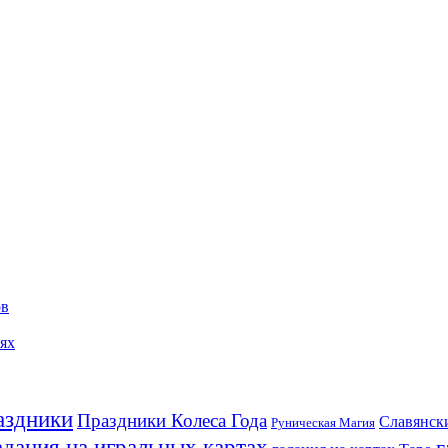
ов
иях
аздники
Праздники Колеса Года
Славянск
Руническая Магия
адания на игральных картах
г