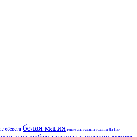
белая магия
ие обереги
вещие сны
гадания
гадания Да-Нет
адания на любовь
гадания на мужчину
гадания