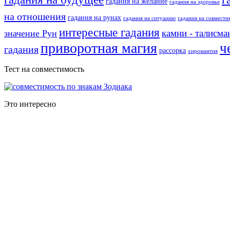
гадания на желание
гадания на здоровье
на отношения
гадания на рунах
гадания на ситуацию
гадания на совмести
интересные гадания
камни - талисм
значение Рун
приворотная магия
ч
гадания
рассорка
хиромантия
Тест на совместимость
Это интересно