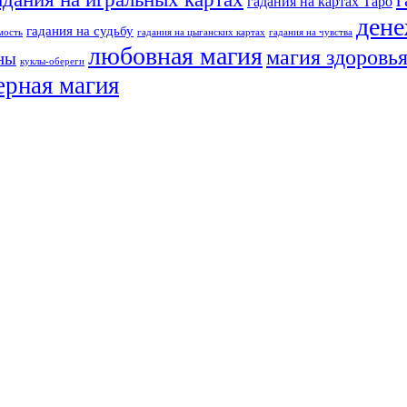
гадания на картах Таро
дене
гадания на судьбу
мость
гадания на цыганских картах
гадания на чувства
любовная магия
магия здоровь
аны
куклы-обереги
ерная магия