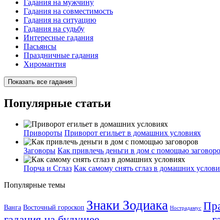
Гадания на мужчину
Гадания на совместимость
Гадания на ситуацию
Гадания на судьбу
Интересные гадания
Пасьянсы
Праздничные гадания
Хиромантия
Показать все гадания
Популярные статьи
Привороты
Приворот егильет в домашних условиях
Заговоры
Как привлечь деньги в дом с помощью заговор
Порча и Сглаз
Как самому снять сглаз в домашних услов
Популярные темы
Знаки Зодиака
Пр
Ванга
Восточный гороскоп
Нострадамус
г
гадания на будущее