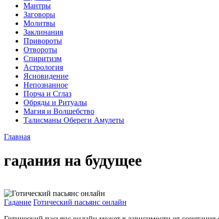
Мантры
Заговоры
Молитвы
Заклинания
Привороты
Отвороты
Спиритизм
Астрология
Ясновидение
Непознанное
Порча и Сглаз
Обряды и Ритуалы
Магия и Волшебство
Талисманы Обереги Амулеты
Главная
гадания на будущее
Гадание
Готический пасьянс онлайн
Готический пасьянс онлайн может в зависимости от сочетания с