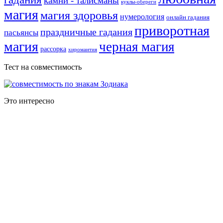
камни - талисманы
куклы-обереги
магия
магия здоровья
нумерология
онлайн гадания
приворотная
праздничные гадания
пасьянсы
магия
черная магия
рассорка
хиромантия
Тест на совместимость
Это интересно