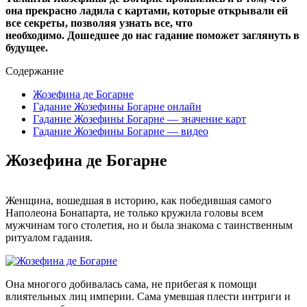
она прекрасно ладила с картами, которые открывали ей
все секреты, позволяя узнать все, что
необходимо.
Дошедшее до нас гадание поможет заглянуть в
будущее.
Содержание
Жозефина де Богарне
Гадание Жозефины Богарне онлайн
Гадание Жозефины Богарне — значение карт
Гадание Жозефины Богарне — видео
Жозефина де Богарне
Женщина, вошедшая в историю, как победившая самого
Наполеона Бонапарта, не только кружила головы всем
мужчинам того столетия, но и была знакома с таинственным
ритуалом гадания.
Она многого добивалась сама, не прибегая к помощи
влиятельных лиц империи. Сама умевшая плести интриги и