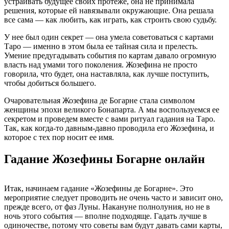
устраивать будущее своих протеже, она не принимала
решения, которые ей навязывали окружающие. Она решала
все сама — как любить, как играть, как строить свою судьбу.
У нее был один секрет — она умела советоваться с картами
Таро — именно в этом была ее тайная сила и прелесть.
Умение предугадывать события по картам давало огромную
власть над умами того поколения. Жозефина не просто
говорила, что будет, она наставляла, как лучше поступить,
чтобы добиться большего.
Очаровательная Жозефина де Богарне стала символом
женщины эпохи великого Бонапарта. А мы воспользуемся ее
секретом и проведем вместе с вами ритуал гадания на Таро.
Так, как когда-то давным-давно проводила его Жозефина, и
которое с тех пор носит ее имя.
Гадание Жозефины Богарне онлайн
Итак, начинаем гадание «Жозефины де Богарне». Это
мероприятие следует проводить не очень часто и зависит оно,
прежде всего, от фаз Луны. Накануне полнолуния, но не в
ночь этого события — вполне подходяще. Гадать лучше в
одиночестве, потому что советы вам будут давать сами карты,