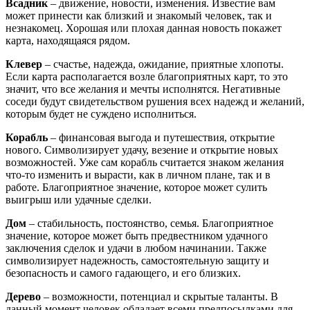
Всадник
– движение, новости, изменения. Известие вам
может принести как близкий и знакомый человек, так и
незнакомец. Хорошая или плохая данная новость покажет
карта, находящаяся рядом.
Клевер
– счастье, надежда, ожидание, приятные хлопоты.
Если карта располагается возле благоприятных карт, то это
значит, что все желания и мечты исполнятся. Негативные
соседи будут свидетельством рушения всех надежд и желаний,
которым будет не суждено исполниться.
Корабль
– финансовая выгода и путешествия, открытие
нового. Символизирует удачу, везение и открытие новых
возможностей. Уже сам корабль считается знаком желания
что-то изменить и вырасти, как в личном плане, так и в
работе. Благоприятное значение, которое может сулить
выигрыш или удачные сделки.
Дом
– стабильность, постоянство, семья. Благоприятное
значение, которое может быть предвестником удачного
заключения сделок и удачи в любом начинании. Также
символизирует надежность, самостоятельную защиту и
безопасность и самого гадающего, и его близких.
Дерево
– возможности, потенциал и скрытые таланты. В
данный момент человек обладает всеми предпосылками для