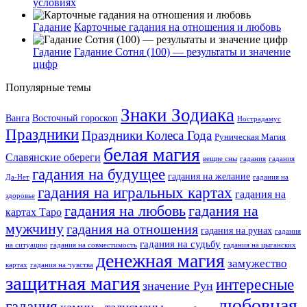
условиях
Гадание
Карточные гадания на отношения и любовь
Гадание
Гадание Сотня (100) — результаты и значение
цифр
Популярные темы
Знаки Зодиака
Ванга
Восточный гороскоп
Нострадамус
Праздники
Праздники Колеса Года
Руническая Магия
белая магия
Славянские обереги
вещие сны
гадания
гадания
гадания на будущее
гадания на желание
Да-Нет
гадания на
гадания на игральных картах
гадания на
здоровье
гадания на любовь
гадания на
картах Таро
мужчину
гадания на отношения
гадания на рунах
гадания
гадания на судьбу
на ситуацию
гадания на совместимость
гадания на цыганских
денежная магия
замужество
картах
гадания на чувства
защитная магия
интересные
значение Рун
любовная
гадания