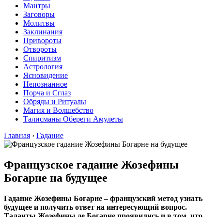
Мантры
Заговоры
Молитвы
Заклинания
Привороты
Отвороты
Спиритизм
Астрология
Ясновидение
Непознанное
Порча и Сглаз
Обряды и Ритуалы
Магия и Волшебство
Талисманы Обереги Амулеты
Главная
›
Гадание
Французское гадание Жозефины
Богарне на будущее
Гадание Жозефины Богарне – французский метод узнать
будущее и получить ответ на интересующий вопрос.
Таланты Жозефины де Богарне проявились и в том, что