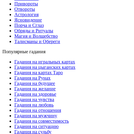
Привороты
Отвороты
Астрология
Ясновидение
Порча и Сглаз
Обряды и Ритуалы
Магия и Волшебство
Талисманы и Обереги
Популярные гадания
Гадания на игральных картах
Гадания на цыганских картах
Гадания на картах Таро
Гадания на Рунах
Гадания на будущее
Гадания на желание
Гадания на здоровье
Гадания на чувства
Гадания на любовь
Гадания на отношения
Гадания на мужчину
Гадания на совместимость
Гадания на ситуацию
Гадания на судьбу