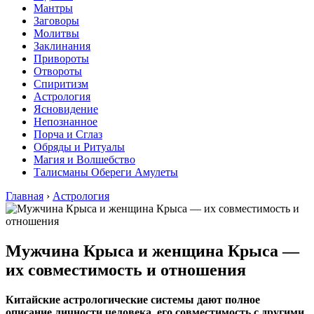
Мантры
Заговоры
Молитвы
Заклинания
Привороты
Отвороты
Спиритизм
Астрология
Ясновидение
Непознанное
Порча и Сглаз
Обряды и Ритуалы
Магия и Волшебство
Талисманы Обереги Амулеты
Главная
›
Астрология
Мужчина Крыса и женщина Крыса —
их совместимость и отношения
Китайские астрологические системы дают полное
описание личности человека, его совместимость с другими