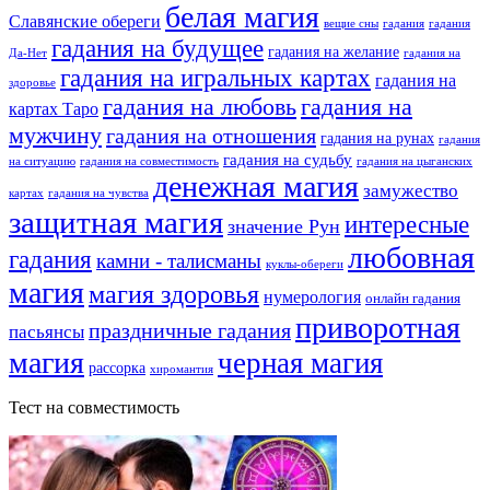
белая магия
Славянские обереги
вещие сны
гадания
гадания
гадания на будущее
гадания на желание
Да-Нет
гадания на
гадания на игральных картах
гадания на
здоровье
гадания на любовь
гадания на
картах Таро
мужчину
гадания на отношения
гадания на рунах
гадания
гадания на судьбу
на ситуацию
гадания на совместимость
гадания на цыганских
денежная магия
замужество
картах
гадания на чувства
защитная магия
интересные
значение Рун
любовная
гадания
камни - талисманы
куклы-обереги
магия
магия здоровья
нумерология
онлайн гадания
приворотная
праздничные гадания
пасьянсы
магия
черная магия
рассорка
хиромантия
Тест на совместимость