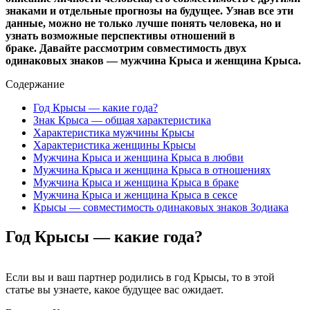
знаками и отдельные прогнозы на будущее. Узнав все эти
данные, можно не только лучше понять человека, но и
узнать возможные перспективы отношений в
браке. Давайте рассмотрим совместимость двух
одинаковых знаков — мужчина Крыса и женщина Крыса.
Содержание
Год Крысы — какие года?
Знак Крыса — общая характеристика
Характеристика мужчины Крысы
Характеристика женщины Крысы
Мужчина Крыса и женщина Крыса в любви
Мужчина Крыса и женщина Крыса в отношениях
Мужчина Крыса и женщина Крыса в браке
Мужчина Крыса и женщина Крыса в сексе
Крысы — совместимость одинаковых знаков Зодиака
Год Крысы — какие года?
Если вы и ваш партнер родились в год Крысы, то в этой
статье вы узнаете, какое будущее вас ожидает.