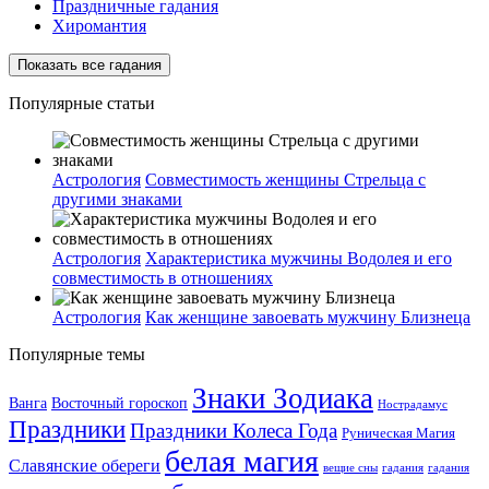
Праздничные гадания
Хиромантия
Показать все гадания
Популярные статьи
Астрология
Совместимость женщины Стрельца с
другими знаками
Астрология
Характеристика мужчины Водолея и его
совместимость в отношениях
Астрология
Как женщине завоевать мужчину Близнеца
Популярные темы
Знаки Зодиака
Ванга
Восточный гороскоп
Нострадамус
Праздники
Праздники Колеса Года
Руническая Магия
белая магия
Славянские обереги
вещие сны
гадания
гадания