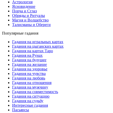
Астрология
Ясновидение
Порча и Сглаз
Обряды и Ритуалы
Магия и Волшебство
Талисманы и Обереги
Популярные гадания
Гадания на игральных картах
Гадания на цыганских картах
Гадания на картах Таро
Гадания на Рунах
Гадания на будущее
Гадания на желание
Гадания на здоровье
Гадания на чувства
Гадания на любовь
Гадания на отношения
Гадания на мужчину
Гадания на совместимость
Гадания на ситуацию
Гадания на судьбу
Интересные гадания
Пасьянсы