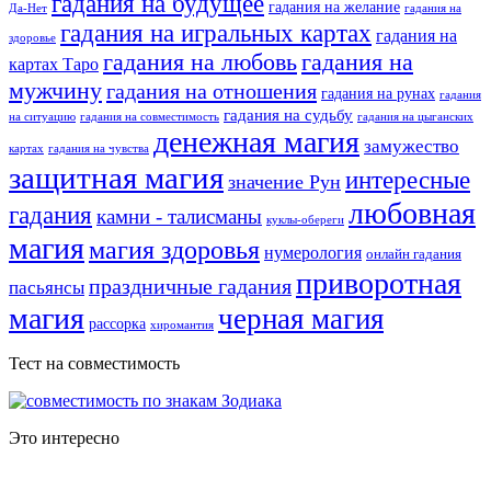
гадания на будущее
гадания на желание
Да-Нет
гадания на
гадания на игральных картах
гадания на
здоровье
гадания на любовь
гадания на
картах Таро
мужчину
гадания на отношения
гадания на рунах
гадания
гадания на судьбу
на ситуацию
гадания на совместимость
гадания на цыганских
денежная магия
замужество
картах
гадания на чувства
защитная магия
интересные
значение Рун
любовная
гадания
камни - талисманы
куклы-обереги
магия
магия здоровья
нумерология
онлайн гадания
приворотная
праздничные гадания
пасьянсы
магия
черная магия
рассорка
хиромантия
Тест на совместимость
Это интересно