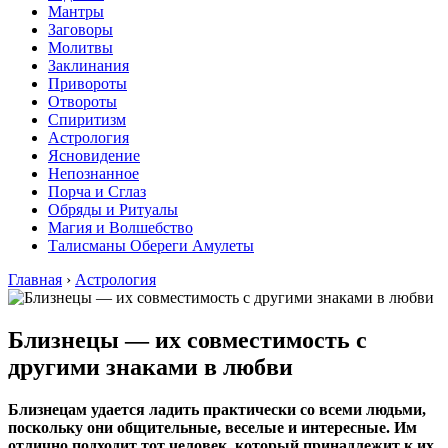
Мантры
Заговоры
Молитвы
Заклинания
Привороты
Отвороты
Спиритизм
Астрология
Ясновидение
Непознанное
Порча и Сглаз
Обряды и Ритуалы
Магия и Волшебство
Талисманы Обереги Амулеты
Главная
›
Астрология
Близнецы — их совместимость с
другими знаками в любви
Близнецам удается ладить практически со всеми людьми,
поскольку они общительные, веселые и интересные. Им
отлично подходит тот человек, который принадлежит к их