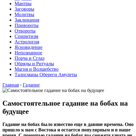
Мантры
Заговоры
Молитвы
Заклинания
Привороты
Отвороты
Спиритизм
Астрология
Ясновидение
Непознанное
Порча и Сглаз
Обряды и Ритуалы
Магия и Волшебство
Талисманы Обереги Амулеты
Главная
›
Гадание
Самостоятельное гадание на бобах на
будущее
Гадание на бобах было известно еще в давние времена. Оно
пришло к нам с Востока и остается популярным и в наше
время. С помощью гадания на бобах вы сможете узнать не