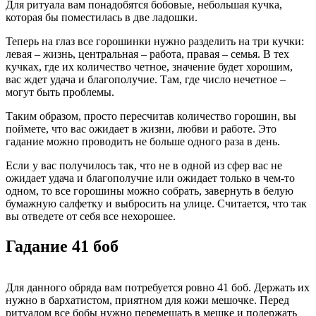
Для ритуала вам понадобятся бобовые, небольшая кучка,
которая бы поместилась в две ладошки.
Теперь на глаз все горошинки нужно разделить на три кучки:
левая – жизнь, центральная – работа, правая – семья. В тех
кучках, где их количество четное, значение будет хорошим,
вас ждет удача и благополучие. Там, где число нечетное –
могут быть проблемы.
Таким образом, просто пересчитав количество горошин, вы
поймете, что вас ожидает в жизни, любви и работе. Это
гадание можно проводить не больше одного раза в день.
Если у вас получилось так, что не в одной из сфер вас не
ожидает удача и благополучие или ожидает только в чем-то
одном, то все горошины можно собрать, завернуть в белую
бумажную салфетку и выбросить на улице. Считается, что так
вы отведете от себя все нехорошее.
Гадание 41 боб
Для данного обряда вам потребуется ровно 41 боб. Держать их
нужно в бархатистом, приятном для кожи мешочке. Перед
ритуалом все бобы нужно перемешать в мешке и подержать