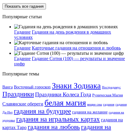
Показать все гадания
Популярные статьи
Гадание
Гадания на день рождения в домашних
условиях
Гадание
Карточные гадания на отношения и любовь
Гадание
Гадание Сотня (100) — результаты и значение
цифр
Популярные темы
Знаки Зодиака
Ванга
Восточный гороскоп
Нострадамус
Праздники
Праздники Колеса Года
Руническая Магия
белая магия
Славянские обереги
вещие сны
гадания
гадания
гадания на будущее
гадания на желание
Да-Нет
гадания на
гадания на игральных картах
гадания на
здоровье
гадания на любовь
гадания на
картах Таро