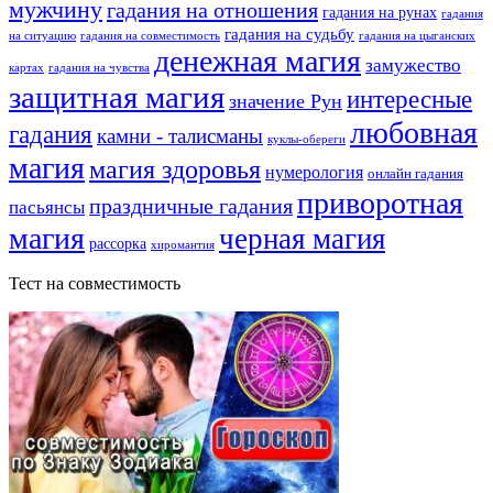
мужчину
гадания на отношения
гадания на рунах
гадания
гадания на судьбу
на ситуацию
гадания на совместимость
гадания на цыганских
денежная магия
замужество
картах
гадания на чувства
защитная магия
интересные
значение Рун
любовная
гадания
камни - талисманы
куклы-обереги
магия
магия здоровья
нумерология
онлайн гадания
приворотная
праздничные гадания
пасьянсы
магия
черная магия
рассорка
хиромантия
Тест на совместимость