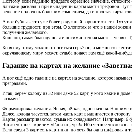
Поэтому, если гаданию придаёте серьёзное значение, отложите
Близкий расклад и при выпадении карты масти трефовой. Тут т
решение под очень большим сомнением, да и простая карта гов
А вот бубны – это уже более радужный вариант ответа. Туз ут
большие трудности при этом. О хлопотах (а что в нашей жизни 
получения желаемого.
Конечно, самая благодушная и оптимистичная масть – червы. Ту
Ко всему этому можно относиться серьёзно, а можно со скептич
окружающему миру, может, судьба подаст вам ещё какой-нибудь
Гадание на картах на желание «Заветна
А вот ещё одно гадание на картах на желание, которое называет
преградами.
Итак, берём колоду из 32 или даже 52 карт, у кого какие в доме
возьмут!
Формулировка желания. Ясная, чёткая, однозначная. Например
Далее, колода тасуется, затем часть карт выдвигается в сторон
Карты рассматриваются, сумма их складывается. Например: 6 бу
Число чётное – кричим «Гип-гип, ура!» Ибо чётное число озна
Если среди 3 карт есть картинки, но хотя бы одна цифровая и т