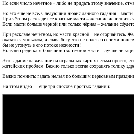
Но если число нечётное – либо не придать этому значение, отма
Но это ещё не всё. Следующий нюанс данного гадания – масти
При чётном раскладе все красные масти – желание исполниться н
Если масти больше чёрной или только чёрная – желание сбудетс
При раскладе нечётном, но масти красной – не огорчайтесь. Же
оказаться маньяком, и слава богу, что не полез со своими поце
бы не утонуть в его потоке нежности!
Но если среди карт большинство тёмной масти – лучше не заци
Это гадание на желание на игральных картах весьма просто, е
житейских проблем. Важно только всегда сохранять толику здра
Важно помнить: гадать нельзя по большим церковным праздника
На этом видео — еще три способа простых гаданий: