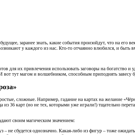
 будущее, заранее знать, какие события произойдут, что на его в
озникают у каждого из нас. Кто-то отчаянно влюбился, и быть в
отов для их привлечения использовать заговоры на богатство и у
 И вот тут магом и волшебником, способным приподнять завесу б
роза»
ростые, сложные. Например, гадание на картах на желание «Чёрн
а из 36 карт (но не тех, которыми уже играли!) тщательно перета
ладают своим магическим значением:
з – не сбудется однозначно. Какая-либо из фигур – тоже ожидать