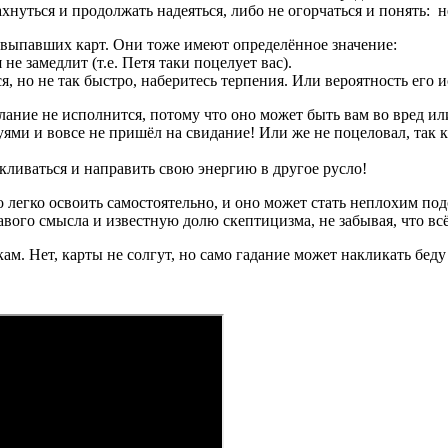
хнуться и продолжать надеяться, либо не огорчаться и понять: не
 выпавших карт. Они тоже имеют определённое значение:
е замедлит (т.е. Петя таки поцелует вас).
я, но не так быстро, наберитесь терпения. Или вероятность его
лание не исполнится, потому что оно может быть вам во вред ил
луями и вовсе не пришёл на свидание! Или же не поцеловал, так к
кливаться и направить свою энергию в другое русло!
го легко освоить самостоятельно, и оно может стать неплохим 
вого смысла и известную долю скептицизма, не забывая, что всё
м. Нет, карты не солгут, но само гадание может накликать бед