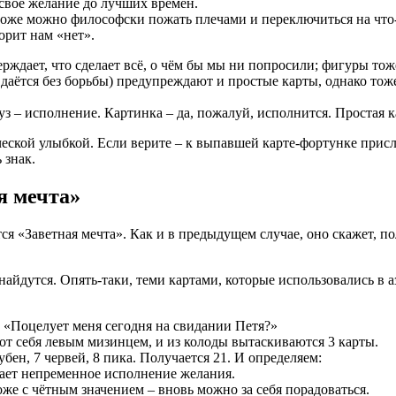
 своё желание до лучших времён.
оже можно философски пожать плечами и переключиться на что-т
орит нам «нет».
верждает, что сделает всё, о чём бы мы ни попросили; фигуры т
даётся без борьбы) предупреждают и простые карты, однако тоже 
з – исполнение. Картинка – да, пожалуй, исполнится. Простая к
еской улыбкой. Если верите – к выпавшей карте-фортунке прислу
 знак.
я мечта»
ся «Заветная мечта». Как и в предыдущем случае, оно скажет, по
 найдутся. Опять-таки, теми картами, которые использовались в а
: «Поцелует меня сегодня на свидании Петя?»
у от себя левым мизинцем, и из колоды вытаскиваются 3 карты.
бен, 7 червей, 8 пика. Получается 21. И определяем:
чает непременное исполнение желания.
оже с чётным значением – вновь можно за себя порадоваться.