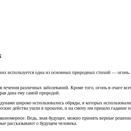
х
в них используется одна из основных природных стихий — огонь
я лечения различных заболеваний. Кроме того, огонь в очаге вс
рая дана ему самой природой.
дунами широко использовались обряды, в которых использовали
еские действа ушли в прошлое, и на смену им пришло гадание на
 закономерное. Ведь, зная будущее, можно принять верные решен
рые рассказывают о будущем человека.