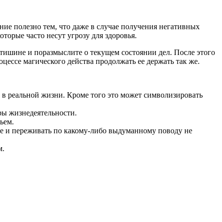
ие полезно тем, что даже в случае получения негативных
торые часто несут угрозу для здоровья.
 тишине и поразмыслите о текущем состоянии дел. После этого
цессе магического действа продолжать ее держать так же.
ь в реальной жизни. Кроме того это может символизировать
еры жизнедеятельности.
ьем.
шее и переживать по какому-либо выдуманному поводу не
м.