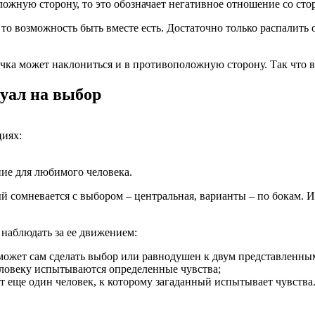
ожную сторону, то это обозначает негативное отношение со ст
то возможность быть вместе есть. Достаточно только распалить 
лочка может наклониться и в противоположную сторону. Так что 
уал на выбор
циях:
ение для любимого человека.
рый сомневается с выбором – центральная, варианты – по бокам.
 наблюдать за ее движением:
 может сам сделать выбор или равнодушен к двум представленны
еловеку испытываются определенные чувства;
т еще один человек, к которому загаданный испытывает чувства