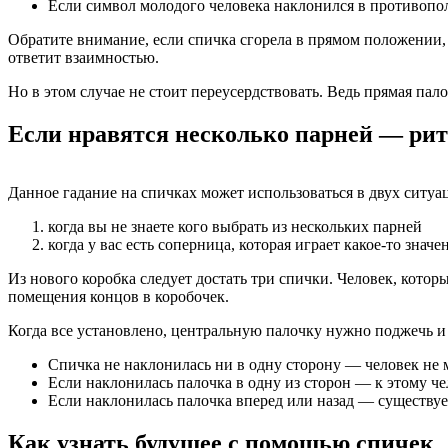
Если символ молодого человека наклонился в противопол
Обратите внимание, если спичка сгорела в прямом положении, 
ответит взаимностью.
Но в этом случае не стоит переусердствовать. Ведь прямая па
Если нравятся несколько парней — рит
Данное гадание на спичках может использоваться в двух ситуа
когда вы не знаете кого выбрать из нескольких парней
когда у вас есть соперница, которая играет какое-то знач
Из нового коробка следует достать три спички. Человек, кото
помещения концов в коробочек.
Когда все установлено, центральную палочку нужно поджечь и
Спичка не наклонилась ни в одну сторону — человек не
Если наклонилась палочка в одну из сторон — к этому ч
Если наклонилась палочка вперед или назад — существуе
Как узнать будущее с помощью спичек