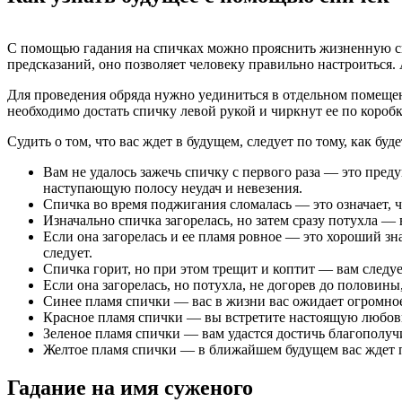
С помощью гадания на спичках можно прояснить жизненную сит
предсказаний, оно позволяет человеку правильно настроиться. 
Для проведения обряда нужно уединиться в отдельном помещен
необходимо достать спичку левой рукой и чиркнут ее по короб
Судить о том, что вас ждет в будущем, следует по тому, как буде
Вам не удалось зажечь спичку с первого раза — это пред
наступающую полосу неудач и невезения.
Спичка во время поджигания сломалась — это означает, ч
Изначально спичка загорелась, но затем сразу потухла —
Если она загорелась и ее пламя ровное — это хороший зн
следует.
Спичка горит, но при этом трещит и коптит — вам след
Если она загорелась, но потухла, не догорев до половины
Синее пламя спички — вас в жизни вас ожидает огромное
Красное пламя спички — вы встретите настоящую любов
Зеленое пламя спички — вам удастся достичь благополуч
Желтое пламя спички — в ближайшем будущем вас ждет п
Гадание на имя суженого