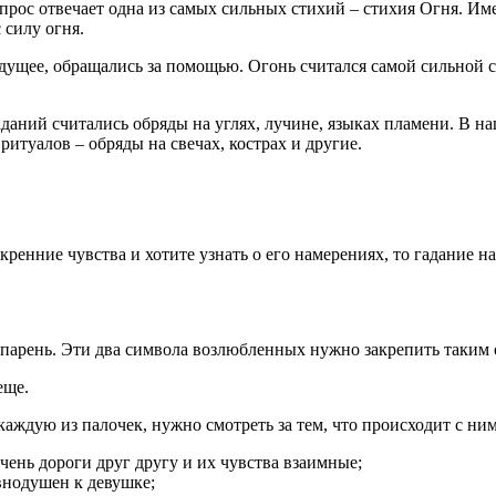
опрос отвечает одна из самых сильных стихий – стихия Огня. И
 силу огня.
дущее, обращались за помощью. Огонь считался самой сильной с
даний считались обряды на углях, лучине, языках пламени. В на
итуалов – обряды на свечах, кострах и другие.
ренние чувства и хотите узнать о его намерениях, то гадание н
– парень. Эти два символа возлюбленных нужно закрепить таким о
еще.
аждую из палочек, нужно смотреть за тем, что происходит с ни
ень дороги друг другу и их чувства взаимные;
внодушен к девушке;