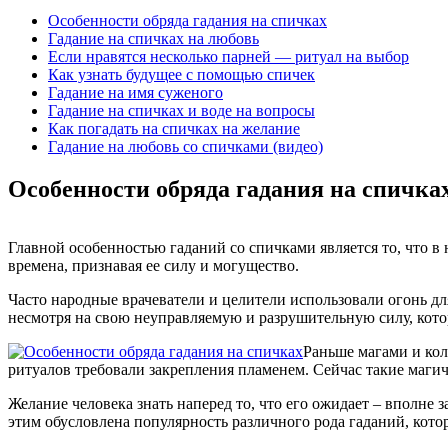
Особенности обряда гадания на спичках
Гадание на спичках на любовь
Если нравятся несколько парней — ритуал на выбор
Как узнать будущее с помощью спичек
Гадание на имя суженого
Гадание на спичках и воде на вопросы
Как погадать на спичках на желание
Гадание на любовь со спичками (видео)
Особенности обряда гадания на спичка
Главной особенностью гаданий со спичками является то, что 
времена, признавая ее силу и могущество.
Часто народные врачеватели и целители использовали огонь дл
несмотря на свою неуправляемую и разрушительную силу, кото
Раньше магами и кол
ритуалов требовали закрепления пламенем. Сейчас такие магич
Желание человека знать наперед то, что его ожидает – вполне
этим обусловлена популярность различного рода гаданий, кото