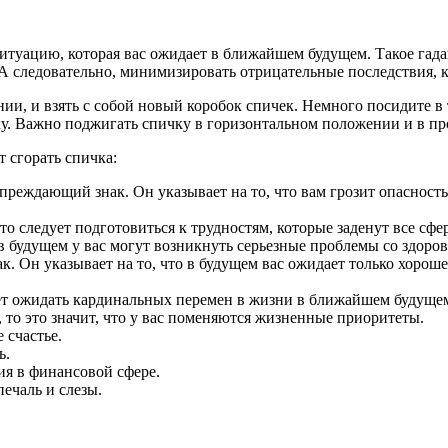
уацию, которая вас ожидает в ближайшем будущем. Такое гадан
А следовательно, минимизировать отрицательные последствия, ко
ии, и взять с собой новый коробок спичек. Немного посидите в
ку. Важно поджигать спичку в горизонтальном положении и в про
т сгорать спичка:
упреждающий знак. Он указывает на то, что вам грозит опасност
то следует подготовиться к трудностям, которые заденут все сф
 в будущем у вас могут возникнуть серьезные проблемы со здоров
ак. Он указывает на то, что в будущем вас ожидает только хоро
ует ожидать кардинальных перемен в жизни в ближайшем будуще
, то это значит, что у вас поменяются жизненные приоритеты.
 счастье.
ь.
ия в финансовой сфере.
ечаль и слезы.