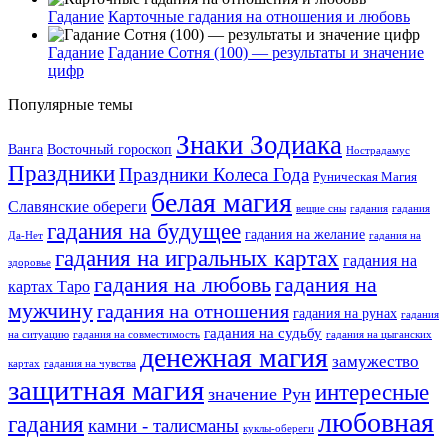
Гадание
Карточные гадания на отношения и любовь
Гадание
Гадание Сотня (100) — результаты и значение
цифр
Популярные темы
Знаки Зодиака
Ванга
Восточный гороскоп
Нострадамус
Праздники
Праздники Колеса Года
Руническая Магия
белая магия
Славянские обереги
вещие сны
гадания
гадания
гадания на будущее
гадания на желание
Да-Нет
гадания на
гадания на игральных картах
гадания на
здоровье
гадания на любовь
гадания на
картах Таро
мужчину
гадания на отношения
гадания на рунах
гадания
гадания на судьбу
на ситуацию
гадания на совместимость
гадания на цыганских
денежная магия
замужество
картах
гадания на чувства
защитная магия
интересные
значение Рун
любовная
гадания
камни - талисманы
куклы-обереги