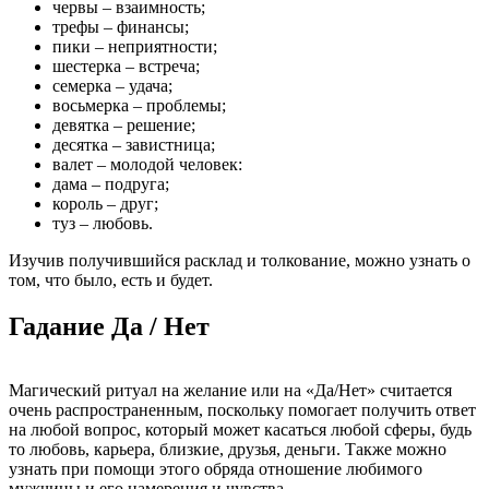
червы – взаимность;
трефы – финансы;
пики – неприятности;
шестерка – встреча;
семерка – удача;
восьмерка – проблемы;
девятка – решение;
десятка – завистница;
валет – молодой человек:
дама – подруга;
король – друг;
туз – любовь.
Изучив получившийся расклад и толкование, можно узнать о
том, что было, есть и будет.
Гадание Да / Нет
Магический ритуал на желание или на «Да/Нет» считается
очень распространенным, поскольку помогает получить ответ
на любой вопрос, который может касаться любой сферы, будь
то любовь, карьера, близкие, друзья, деньги. Также можно
узнать при помощи этого обряда отношение любимого
мужчины и его намерения и чувства.