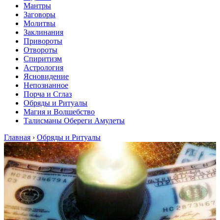
Мантры
Заговоры
Молитвы
Заклинания
Привороты
Отвороты
Спиритизм
Астрология
Ясновидение
Непознанное
Порча и Сглаз
Обряды и Ритуалы
Магия и Волшебство
Талисманы Обереги Амулеты
Главная
›
Обряды и Ритуалы