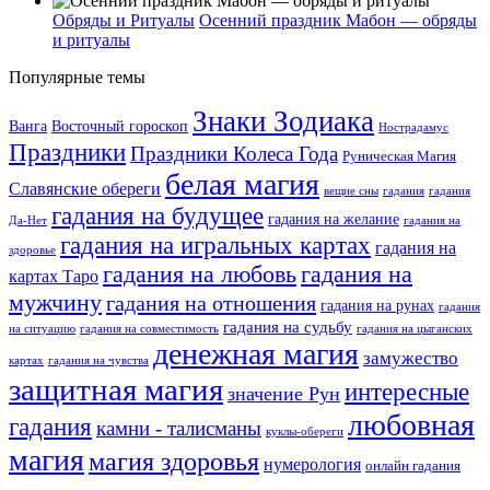
Обряды и Ритуалы
Осенний праздник Мабон — обряды
и ритуалы
Популярные темы
Знаки Зодиака
Ванга
Восточный гороскоп
Нострадамус
Праздники
Праздники Колеса Года
Руническая Магия
белая магия
Славянские обереги
вещие сны
гадания
гадания
гадания на будущее
гадания на желание
Да-Нет
гадания на
гадания на игральных картах
гадания на
здоровье
гадания на любовь
гадания на
картах Таро
мужчину
гадания на отношения
гадания на рунах
гадания
гадания на судьбу
на ситуацию
гадания на совместимость
гадания на цыганских
денежная магия
замужество
картах
гадания на чувства
защитная магия
интересные
значение Рун
любовная
гадания
камни - талисманы
куклы-обереги
магия
магия здоровья
нумерология
онлайн гадания