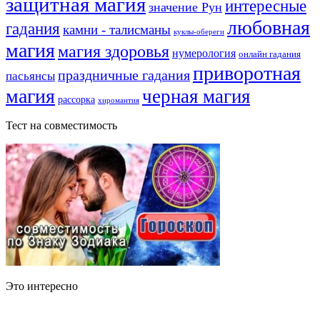
защитная магия
интересные
значение Рун
любовная
гадания
камни - талисманы
куклы-обереги
магия
магия здоровья
нумерология
онлайн гадания
приворотная
праздничные гадания
пасьянсы
магия
черная магия
рассорка
хиромантия
Тест на совместимость
Это интересно