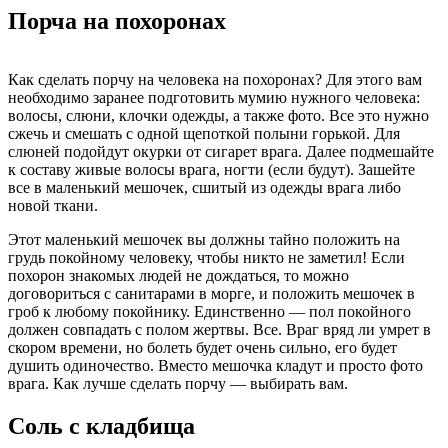
Порча на похоронах
Как сделать порчу на человека на похоронах? Для этого вам
необходимо заранее подготовить мумию нужного человека:
волосы, слюни, клочки одежды, а также фото. Все это нужно
сжечь и смешать с одной щепоткой полыни горькой. Для
слюней подойдут окурки от сигарет врага. Далее подмешайте
к составу живые волосы врага, ногти (если будут). Зашейте
все в маленький мешочек, сшитый из одежды врага либо
новой ткани.
Этот маленький мешочек вы должны тайно положить на
грудь покойному человеку, чтобы никто не заметил! Если
похорон знакомых людей не дождаться, то можно
договориться с санитарами в морге, и положить мешочек в
гроб к любому покойнику. Единственно — пол покойного
должен совпадать с полом жертвы. Все. Враг вряд ли умрет в
скором времени, но болеть будет очень сильно, его будет
душить одиночество. Вместо мешочка кладут и просто фото
врага. Как лучше сделать порчу — выбирать вам.
Соль с кладбища