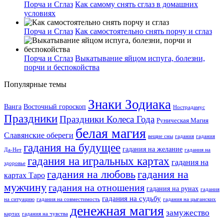
Порча и Сглаз
Как самому снять сглаз в домашних
условиях
Порча и Сглаз
Как самостоятельно снять порчу и сглаз
Порча и Сглаз
Выкатывание яйцом испуга, болезни,
порчи и беспокойства
Популярные темы
Знаки Зодиака
Ванга
Восточный гороскоп
Нострадамус
Праздники
Праздники Колеса Года
Руническая Магия
белая магия
Славянские обереги
вещие сны
гадания
гадания
гадания на будущее
гадания на желание
Да-Нет
гадания на
гадания на игральных картах
гадания на
здоровье
гадания на любовь
гадания на
картах Таро
мужчину
гадания на отношения
гадания на рунах
гадания
гадания на судьбу
на ситуацию
гадания на совместимость
гадания на цыганских
денежная магия
замужество
картах
гадания на чувства