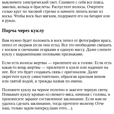
выключите электрический свет. Снимите с себя все пояса,
заколки, кольца и браслеты. Распустите волосы. Очертите
солью круг по часовой стрелке и начните лепить вольт из
воска. Чтобы воск был мягким, подержите его на батарее или
в руках.
Порча через куклу
Вам нужно будет положить в воск пепел от фотографии врага,
пепел от окурков (если они есть). Все это необходимо смешать
с воском и свечными огарками в единую массу. Далее слепите
куклу с выраженными половыми признаками.
Если есть волосы жертвы — прилепите их к голове. Если есть
какая-то вещь жертвы — прилепите к кукле или наденьте на
нее. Все это будет создавать связь с оригиналом. Далее
окрестите куклу самостоятельно, обрызгав красным вином
или святой водой, и трижды назвав по имени.
Положите куклу на черное полотно и зажгите черную свечу.
Помажьте куклу кровью из свежего мяса, начиная с головы, и
произнесите заранее составленное заклинание. Если вам не
удалось сделать заклинание, тогда прочтите молитву Отче
наш, только задом наперед (шан ечто…).