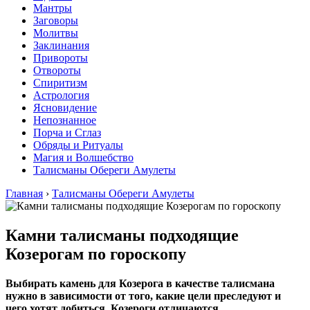
Мантры
Заговоры
Молитвы
Заклинания
Привороты
Отвороты
Спиритизм
Астрология
Ясновидение
Непознанное
Порча и Сглаз
Обряды и Ритуалы
Магия и Волшебство
Талисманы Обереги Амулеты
Главная
›
Талисманы Обереги Амулеты
Камни талисманы подходящие
Козерогам по гороскопу
Выбирать камень для Козерога в качестве талисмана
нужно в зависимости от того, какие цели преследуют и
чего хотят добиться. Козероги отличаются