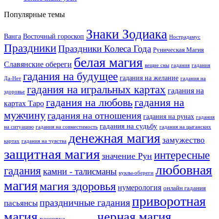
Популярные темы
Знаки Зодиака
Ванга
Восточный гороскоп
Нострадамус
Праздники
Праздники Колеса Года
Руническая Магия
белая магия
Славянские обереги
вещие сны
гадания
гадания
гадания на будущее
гадания на желание
Да-Нет
гадания на
гадания на игральных картах
гадания на
здоровье
гадания на любовь
гадания на
картах Таро
мужчину
гадания на отношения
гадания на рунах
гадания
гадания на судьбу
на ситуацию
гадания на совместимость
гадания на цыганских
денежная магия
замужество
картах
гадания на чувства
защитная магия
интересные
значение Рун
любовная
гадания
камни - талисманы
куклы-обереги
магия
магия здоровья
нумерология
онлайн гадания
приворотная
праздничные гадания
пасьянсы
магия
черная магия
рассорка