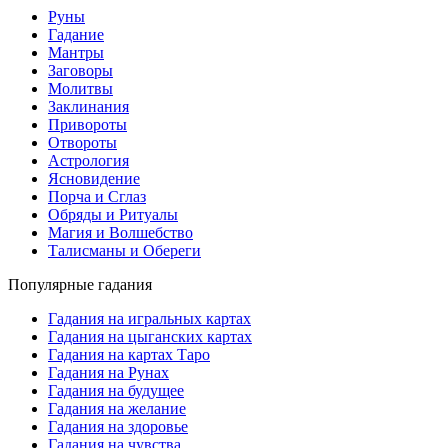
Руны
Гадание
Мантры
Заговоры
Молитвы
Заклинания
Привороты
Отвороты
Астрология
Ясновидение
Порча и Сглаз
Обряды и Ритуалы
Магия и Волшебство
Талисманы и Обереги
Популярные гадания
Гадания на игральных картах
Гадания на цыганских картах
Гадания на картах Таро
Гадания на Рунах
Гадания на будущее
Гадания на желание
Гадания на здоровье
Гадания на чувства