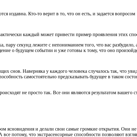
я издавна. Кто-то верит в то, что он есть, и задается вопросом
, практически каждый может привести пример проявления этих сп
а, пару секунд лежите с непониманием того, что вас разбудило, 
ние о будущем событии и уже готовы к тому, что оно произойде
щих снов. Наверняка у каждого человека случалось так, что уви
пособность самостоятельно предсказывать будущее в таком сост
исходят не просто так. Все они являются результатом вашего ст
ом ясновидения и делали свои самые громкие открытия. Они не 
 все потому, что экстрасенсорные способности позволяют взгляну