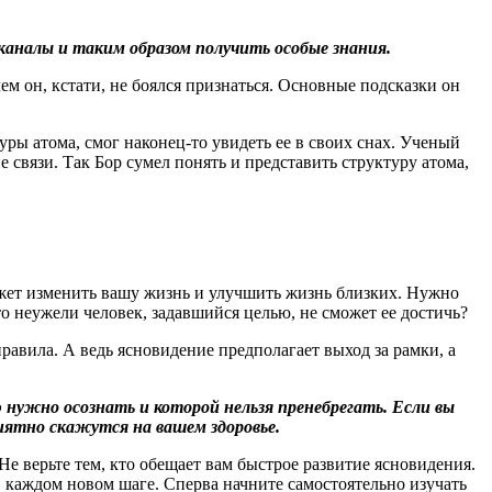
аналы и таким образом получить особые знания.
м он, кстати, не боялся признаться. Основные подсказки он
ры атома, смог наконец-то увидеть ее в своих снах. Ученый
связи. Так Бор сумел понять и представить структуру атома,
ожет изменить вашу жизнь и улучшить жизнь близких. Нужно
о неужели человек, задавшийся целью, не сможет ее достичь?
авила. А ведь ясновидение предполагает выход за рамки, а
нужно осознать и которой нельзя пренебрегать. Если вы
иятно скажутся на вашем здоровье.
Не верьте тем, кто обещает вам быстрое развитие ясновидения.
 каждом новом шаге. Сперва начните самостоятельно изучать