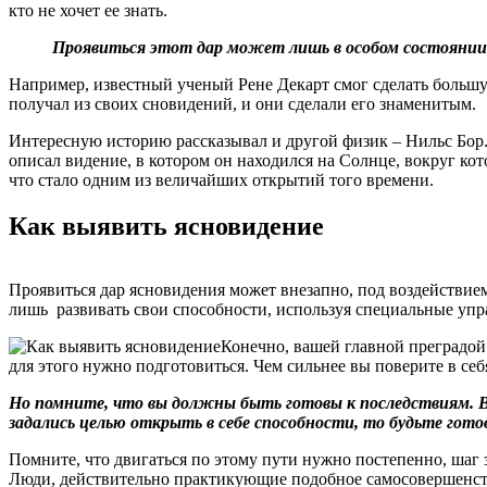
кто не хочет ее знать.
Проявиться этот дар может лишь в особом состоянии
Например, известный ученый Рене Декарт смог сделать большую
получал из своих сновидений, и они сделали его знаменитым.
Интересную историю рассказывал и другой физик – Нильс Бор. 
описал видение, в котором он находился на Солнце, вокруг ко
что стало одним из величайших открытий того времени.
Как выявить ясновидение
Проявиться дар ясновидения может внезапно, под воздействие
лишь развивать свои способности, используя специальные упра
Конечно, вашей главной преградой
для этого нужно подготовиться. Чем сильнее вы поверите в себ
Но помните, что вы должны быть готовы к последствиям. В
задались целью открыть в себе способности, то будьте гот
Помните, что двигаться по этому пути нужно постепенно, шаг з
Люди, действительно практикующие подобное самосовершенство