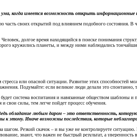
 ума, когда имеется возможность открыть информационные к
 часть своих открытий под влиянием подобного состояния. В че
Человек, долгое время находящийся в поиске понимания структу
торого кружились планеты, и между ними наблюдались тончайшие 
м стресса или опасной ситуации. Развитие этих способностей м
жнения. Подумайте: если великие люди делали это спонтанно, т
 будет система воспитания и навязанные обществом шаблоны и пр
я и свои силы, тем легче пойдет процесс обучения.
едь обладание любым даром – это ответственность, которую 
овы к этому. Иначе возможны последствия, которые неблагопр
а шагом. Резкий скачок – и вы уже не контролируете ситуацию. 
вание, знают, что важен не быстрый результат, а уверенность в