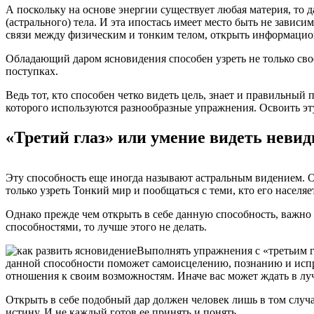
А поскольку на основе энергии существует любая материя, то 
(астрального) тела. И эта ипостась имеет место быть не зависи
связи между физическим и тонким телом, открыть информацио
Обладающий даром ясновидения способен узреть не только свое
поступках.
Ведь тот, кто способен четко видеть цель, знает и правильный
которого используются разнообразные упражнения. Освоить эт
«Третий глаз» или умение видеть неви
Эту способность еще иногда называют астральным видением. О
только узреть Тонкий мир и пообщаться с теми, кто его населя
Однако прежде чем открыть в себе данную способность, важно
способностями, то лучше этого не делать.
Выполнять упражнения с «третьим г
данной способности поможет самоисцелению, познанию и испра
отношения к своим возможностям. Иначе вас может ждать в луч
Открыть в себе подобный дар должен человек лишь в том случа
истину. И не каждый готов ее принять и понять.