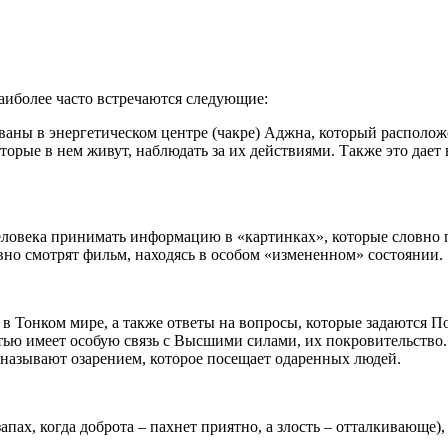
аиболее часто встречаются следующие:
ваны в энергетическом центре (чакре) Аджна, который располож
торые в нем живут, наблюдать за их действиями. Также это дает
человека принимать информацию в «картинках», которые словно 
но смотрят фильм, находясь в особом «измененном» состоянии.
 в Тонком мире, а также ответы на вопросы, которые задаются П
ью имеет особую связь с Высшими силами, их покровительство.
о называют озарением, которое посещает одаренных людей.
апах, когда доброта – пахнет приятно, а злость – отталкивающе)