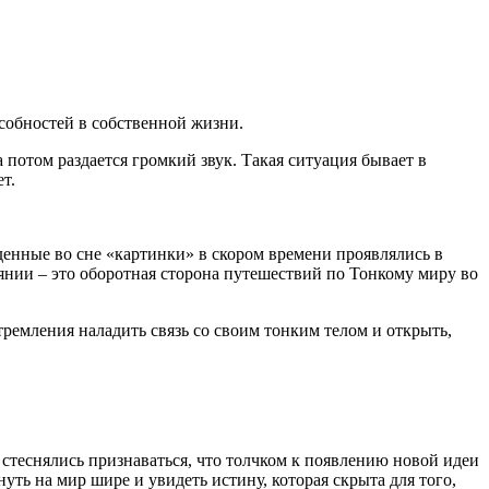
особностей в собственной жизни.
а потом раздается громкий звук. Такая ситуация бывает в
т.
денные во сне «картинки» в скором времени проявлялись в
оянии – это оборотная сторона путешествий по Тонкому миру во
ремления наладить связь со своим тонким телом и открыть,
стеснялись признаваться, что толчком к появлению новой идеи
ть на мир шире и увидеть истину, которая скрыта для того,