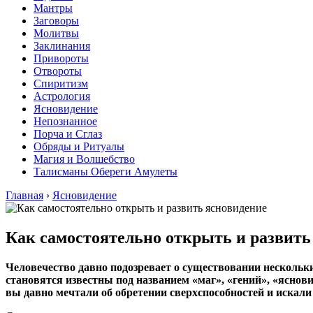
Мантры
Заговоры
Молитвы
Заклинания
Привороты
Отвороты
Спиритизм
Астрология
Ясновидение
Непознанное
Порча и Сглаз
Обряды и Ритуалы
Магия и Волшебство
Талисманы Обереги Амулеты
Главная
›
Ясновидение
Как самостоятельно открыть и развить
Человечество давно подозревает о существовании нескольки
становятся известны под названием «маг», «гений», «яснов
вы давно мечтали об обретении сверхспособностей и искали 