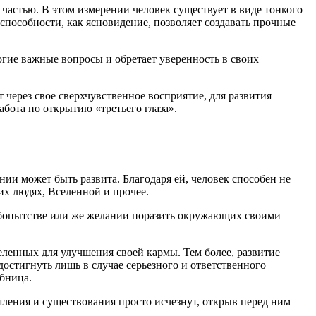
 частью. В этом измерении человек существует в виде тонкого
рхспособности, как ясновидение, позволяет создавать прочные
огие важные вопросы и обретает уверенность в своих
 через свое сверхчувственное восприятие, для развития
бота по открытию «третьего глаза».
ии может быть развита. Благодаря ей, человек способен не
их людях, Вселенной и прочее.
любопытстве или же желании поразить окружающих своими
ленных для улучшения своей кармы. Тем более, развитие
остигнуть лишь в случае серьезного и ответственного
ебница.
шления и существования просто исчезнут, открыв перед ним