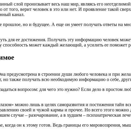
данный слой пронизывает весь наш мир, являясь его неотделимой
мо от того, верит человек в это или нет. И проявление такой све
нный канал.
 прошлое, но и будущее. А еще он умеет получать ответы на мн
 путь для ее достижения. Получать эту информацию человек может
у способность может каждый желающий, а усилить ее поможет ра
димое
на предусмотрена в строении души любого человека и при желан
ет, но также получать всю необходимую информацию о себе, друг
 задаться вопросом: для чего это нужно? Если дело в простом 
лазом» можно лишь в целях саморазвития и постижения тайн все
влению своей и чужой кармы и прочее. Но всего этого можно д
шем случае – разочарование, а в худшем – психиатрическая леч
е, когда он к этому готов. Ведь границы его мировоззрения, мы