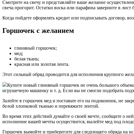
Смотрите на свечу и представляйте ваше желание осуществлен
свеча прогорит. Остатки воска или парафина заверните в лист
Когда пойдете оформлять кредит или подписывать договор, возь
Горшочек с желанием
глиняный горшочек;
мед;
белая ткань;
красная или золотая лента.
Этот сильный обряд проводится для исполнения крупного жела
Купите новый глиняный горшочек не очень большого объема 
игрушечную машинку и т. д. Если вы не смогли подобрать под
Залейте в горшочек мед и поставьте его на подоконник, не за
белой хлопковой тканью и перевяжите лентой.
Во время этих действий думайте о своей мечте, сообщите о ней
исполнение вашей мечты осуществится, вылейте мед под плодо
Горшочек вымойте и приберегите для следующего обряда на и