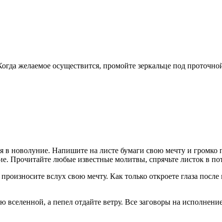
Когда желаемое осуществится, промойте зеркальце под проточно
 в новолуние. Напишите на листе бумаги свою мечту и громко пр
ие. Прочитайте любые известные молитвы, спрячьте листок в по
произносите вслух свою мечту. Как только откроете глаза после
ю вселенной, а пепел отдайте ветру. Все заговоры на исполнен