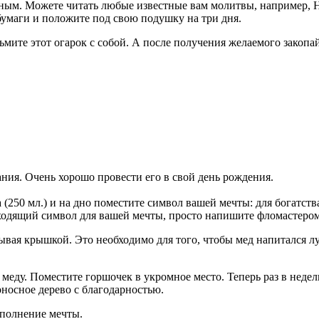
ным. Можете читать любые известные вам молитвы, например, Н
 бумаги и положите под свою подушку на три дня.
мите этот огарок с собой. А после получения желаемого закопай
ния. Очень хорошо провести его в свой день рождения.
(250 мл.) и на дно поместите символ вашей мечты: для богатс
ходящий символ для вашей мечты, просто напишите фломастером
крывая крышкой. Это необходимо для того, чтобы мед напитался 
 меду. Поместите горшочек в укромное место. Теперь раз в неде
носное дерево с благодарностью.
сполнение мечты.