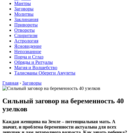
Мантры
Заговоры
Молитвы
Заклинания
Привороты
Отвороты
Спиритизм
Астрология
Ясновидение
Непознанное
Порча и Сглаз
Обряды и Ритуалы
Магия и Волшебство
Талисманы Обереги Амулеты
Главная
›
Заговоры
Сильный заговор на беременность 40
узелков
Каждая женщина на Земле – потенциальная мать. А
значит, и проблема беременности актуальна для всех
девушек и дам детородного возраста. Как зачать ребенка?