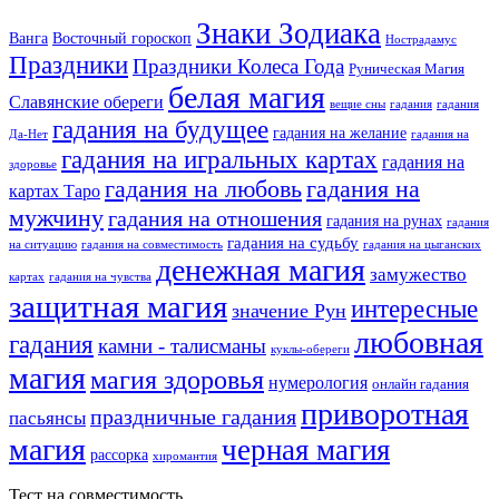
Знаки Зодиака
Ванга
Восточный гороскоп
Нострадамус
Праздники
Праздники Колеса Года
Руническая Магия
белая магия
Славянские обереги
вещие сны
гадания
гадания
гадания на будущее
гадания на желание
Да-Нет
гадания на
гадания на игральных картах
гадания на
здоровье
гадания на любовь
гадания на
картах Таро
мужчину
гадания на отношения
гадания на рунах
гадания
гадания на судьбу
на ситуацию
гадания на совместимость
гадания на цыганских
денежная магия
замужество
картах
гадания на чувства
защитная магия
интересные
значение Рун
любовная
гадания
камни - талисманы
куклы-обереги
магия
магия здоровья
нумерология
онлайн гадания
приворотная
праздничные гадания
пасьянсы
магия
черная магия
рассорка
хиромантия
Тест на совместимость