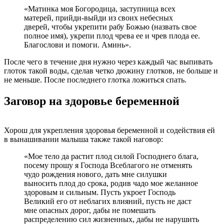
«Матинка моя Богородица, заступница всех
матерей, прийди-выйди из своих небесных
дверей, чтобы укрепити рабу Божью (назвать свое
полное имя), укрепи плод чрева ее и чрев плода ее.
Благослови и помоги. Аминь».
После чего в течение дня нужно через каждый час выпивать
глоток такой воды, сделав четко дюжину глотков, не больше и
не меньше. После последнего глотка ложиться спать.
Заговор на здоровье беременной
Хорош для укрепления здоровья беременной и содействия ей
в вынашивании малыша также такой наговор:
«Мое тело да растит плод силой Господнего блага,
посему прошу я Господа Всеблагого не отменять
чудо рождения нового, дать мне силушки
выносить плод до срока, родив чадо мое желанное
здоровым и сильным. Пусть укроет Господь
Великий его от неблагих влияний, пусть не даст
мне опасных дорог, дабы не помешать
распределению сил жизненных, дабы не нарушить