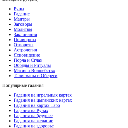
Руны
Гадание
Мантры
Заговоры
Молитвы
Заклинания
Привороты
Отвороты
Астрология
Ясновидение
Порча и Сглаз
Обряды и Ритуалы
Магия и Волшебство
Талисманы и Обереги
Популярные гадания
Гадания на игральных картах
Гадания на цыганских картах
Гадания на картах Таро
Гадания на Рунах
Гадания на будущее
Гадания на желание
Гадания на здоровье