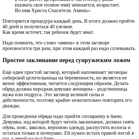
(назвать свое полное имя) зачинается, возрастает.
Во имя Христа Спасителя. Аминь».
Повторяется процедура каждый день. В итоге должно пройти
40 дней и получиться 40 узелков.
Как время истечет, так ребенок будет зачат.
Надо помнить, что слово «аминь» в этом заговоре
произносится три раза, при этом каждый раз надо сплевывать.
Простое заклинание перед супружеским ложем
Еще один простой заговор, который напоминает заговоры
сибирской целительницы на беременность, но является не
менее эффективным, читается следующим образом. Делать
обряд должна неродная девушке женщина – родственница
мужа или подруга. Это заговор великой силы и
действенности, поэтому крайне нежелательно повторять его
дважды.
Для проведения обряда надо прийти спозаранку в баню.
Девушка, над которой будут читать заклинание, должна снять
обувь, пояс, заколки, верхнюю одежду, распустить волосы и
остаться только в ночнушке. Ей нужно встать правой ногой в
таз, а левой на пол бани.