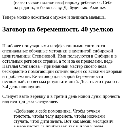
(назвать свое полное имя) нарожу ребеночка. Себе
на радость, тебе во славу. Да будет так. Аминь».
Теперь можно ложиться с мужем и зачинать малыша.
Заговор на беременность 40 узелков
Наиболее популярными и эффективными считаются
специальные обрядные методики знаменитой сибирской
целительницы Степановой. Ими пользуются в Сибири и в
остальных регионах страны, а то и за ее пределами, ведь
Наталья Степанова – признанный мастер своего дела,
бескорыстно помогающий сотням людей со всякими хворями
и проблемами. Ее заговор для скорой беременности
несложный, но весьма результативный. Делать его нужно на
3-4 день новолуния.
Следует взять веревку и в третий день новой луны прочесть
над ней три раза следующее:
«Добываю я себе помощника. Чтобы ручкам
толстеть, чтобы телу ядренеть, чтобы ножками
стучать, чтоб дитя зачать. Вот как месяц месяцович
в небе растет да прибывает, так и плод у рабы