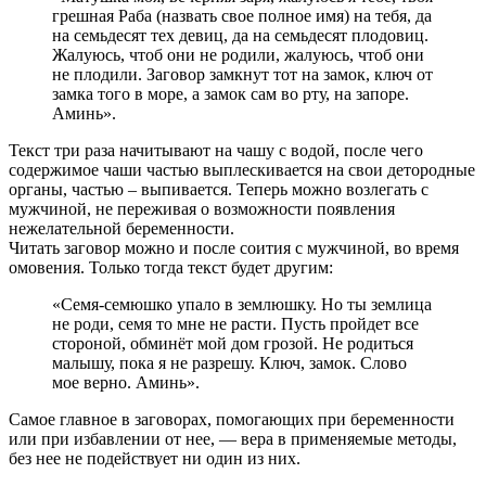
грешная Раба (назвать свое полное имя) на тебя, да
на семьдесят тех девиц, да на семьдесят плодовиц.
Жалуюсь, чтоб они не родили, жалуюсь, чтоб они
не плодили. Заговор замкнут тот на замок, ключ от
замка того в море, а замок сам во рту, на запоре.
Аминь».
Текст три раза начитывают на чашу с водой, после чего
содержимое чаши частью выплескивается на свои детородные
органы, частью – выпивается. Теперь можно возлегать с
мужчиной, не переживая о возможности появления
нежелательной беременности.
Читать заговор можно и после соития с мужчиной, во время
омовения. Только тогда текст будет другим:
«Семя-семюшко упало в землюшку. Но ты землица
не роди, семя то мне не расти. Пусть пройдет все
стороной, обминёт мой дом грозой. Не родиться
малышу, пока я не разрешу. Ключ, замок. Слово
мое верно. Аминь».
Самое главное в заговорах, помогающих при беременности
или при избавлении от нее, — вера в применяемые методы,
без нее не подействует ни один из них.