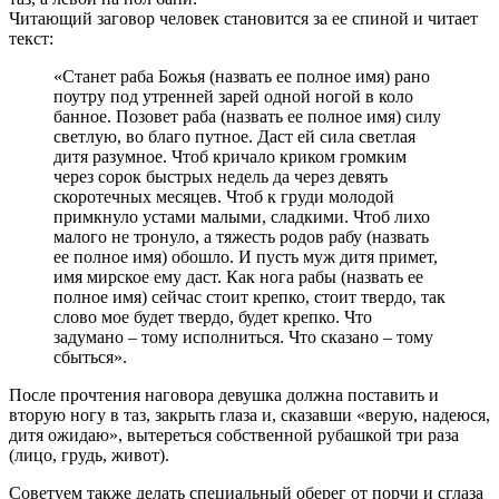
Читающий заговор человек становится за ее спиной и читает
текст:
«Станет раба Божья (назвать ее полное имя) рано
поутру под утренней зарей одной ногой в коло
банное. Позовет раба (назвать ее полное имя) силу
светлую, во благо путное. Даст ей сила светлая
дитя разумное. Чтоб кричало криком громким
через сорок быстрых недель да через девять
скоротечных месяцев. Чтоб к груди молодой
примкнуло устами малыми, сладкими. Чтоб лихо
малого не тронуло, а тяжесть родов рабу (назвать
ее полное имя) обошло. И пусть муж дитя примет,
имя мирское ему даст. Как нога рабы (назвать ее
полное имя) сейчас стоит крепко, стоит твердо, так
слово мое будет твердо, будет крепко. Что
задумано – тому исполниться. Что сказано – тому
сбыться».
После прочтения наговора девушка должна поставить и
вторую ногу в таз, закрыть глаза и, сказавши «верую, надеюся,
дитя ожидаю», вытереться собственной рубашкой три раза
(лицо, грудь, живот).
Советуем также делать специальный оберег от порчи и сглаза