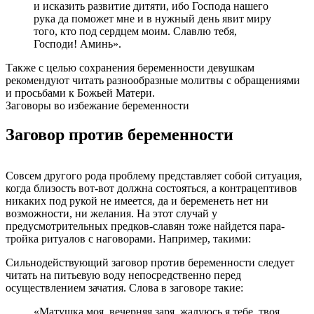
и исказить развитие дитяти, ибо Господа нашего
рука да поможет мне и в нужный день явит миру
того, кто под сердцем моим. Славлю тебя,
Господи! Аминь».
Также с целью сохранения беременности девушкам
рекомендуют читать разнообразные молитвы с обращениями
и просьбами к Божьей Матери.
Заговоры во избежание беременности
Заговор против беременности
Совсем другого рода проблему представляет собой ситуация,
когда близость вот-вот должна состояться, а контрацептивов
никаких под рукой не имеется, да и беременеть нет ни
возможности, ни желания. На этот случай у
предусмотрительных предков-славян тоже найдется пара-
тройка ритуалов с наговорами. Например, такими:
Сильнодействующий заговор против беременности следует
читать на питьевую воду непосредственно перед
осуществлением зачатия. Слова в заговоре такие:
«Матушка моя, вечерняя заря, жалуюсь я тебе, твоя