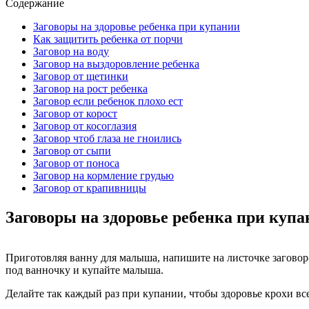
Содержание
Заговоры на здоровье ребенка при купании
Как защитить ребенка от порчи
Заговор на воду
Заговор на выздоровление ребенка
Заговор от щетинки
Заговор на рост ребенка
Заговор если ребенок плохо ест
Заговор от корост
Заговор от косоглазия
Заговор чтоб глаза не гноились
Заговор от сыпи
Заговор от поноса
Заговор на кормление грудью
Заговор от крапивницы
Заговоры на здоровье ребенка при куп
Приготовляя ванну для малыша, напишите на листочке заговор-
под ванночку и купайте малыша.
Делайте так каждый раз при купании, чтобы здоровье крохи вс