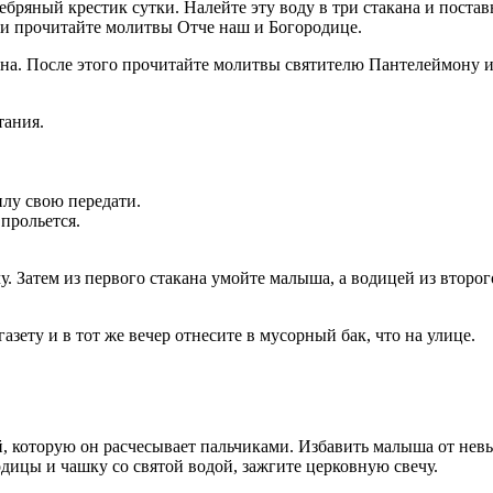
ряный крестик сутки. Налейте эту воду в три стакана и поставь
а и прочитайте молитвы Отче наш и Богородице.
ана. После этого прочитайте молитвы святителю Пантелеймону и 
тания.
илу свою передати.
 прольется.
у. Затем из первого стакана умойте малыша, а водицей из второго
газету и в тот же вечер отнесите в мусорный бак, что на улице.
й, которую он расчесывает пальчиками. Избавить малыша от нев
дицы и чашку со святой водой, зажгите церковную свечу.