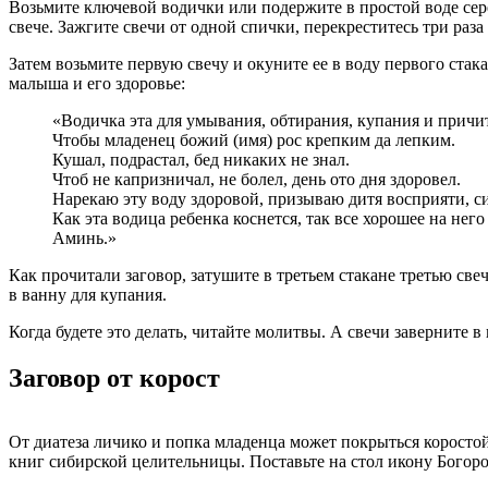
Возьмите ключевой водички или подержите в простой воде сереб
свече. Зажгите свечи от одной спички, перекреститесь три раз
Затем возьмите первую свечу и окуните ее в воду первого стак
малыша и его здоровье:
«Водичка эта для умывания, обтирания, купания и причи
Чтобы младенец божий (имя) рос крепким да лепким.
Кушал, подрастал, бед никаких не знал.
Чтоб не капризничал, не болел, день ото дня здоровел.
Нарекаю эту воду здоровой, призываю дитя восприяти, с
Как эта водица ребенка коснется, так все хорошее на него
Аминь.»
Как прочитали заговор, затушите в третьем стакане третью свеч
в ванну для купания.
Когда будете это делать, читайте молитвы. А свечи заверните в 
Заговор от корост
От диатеза личико и попка младенца может покрыться коросто
книг сибирской целительницы. Поставьте на стол икону Богоро