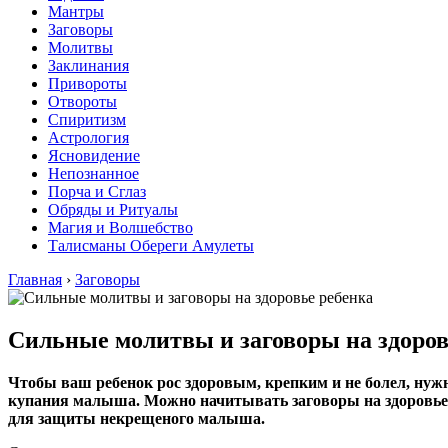
Мантры
Заговоры
Молитвы
Заклинания
Привороты
Отвороты
Спиритизм
Астрология
Ясновидение
Непознанное
Порча и Сглаз
Обряды и Ритуалы
Магия и Волшебство
Талисманы Обереги Амулеты
Главная
›
Заговоры
Сильные молитвы и заговоры на здоров
Чтобы ваш ребенок рос здоровым, крепким и не болел, нужн
купания малыша. Можно начитывать заговоры на здоровье 
для защиты некрещеного малыша.