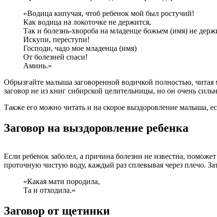
«Водица кипучая, чтоб ребенок мой был ростучий!
Как водица на локоточке не держится,
Так и болезнь-хвороба на младенце божьем (имя) не держ
Искупи, переступи!
Господи, чадо мое младенца (имя)
От болезней спаси!
Аминь.»
Обрызгайте малыша заговоренной водичкой полностью, читая м
заговор не из книг сибирской целительницы, но он очень силь
Также его можно читать и на скорое выздоровление малыша, ес
Заговор на выздоровление ребенка
Если ребенок заболел, а причина болезни не известна, поможет
проточную чистую воду, каждый раз сплевывая через плечо. З
«Какая мати породила,
Та и отходила.»
Заговор от щетинки