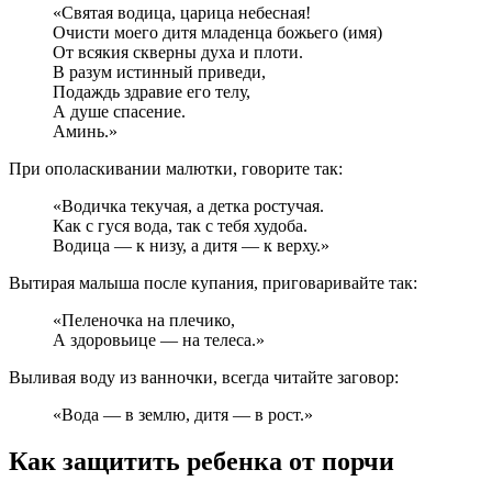
«Святая водица, царица небесная!
Очисти моего дитя младенца божьего (имя)
От всякия скверны духа и плоти.
В разум истинный приведи,
Подаждь здравие его телу,
А душе спасение.
Аминь.»
При ополаскивании малютки, говорите так:
«Водичка текучая, а детка ростучая.
Как с гуся вода, так с тебя худоба.
Водица — к низу, а дитя — к верху.»
Вытирая малыша после купания, приговаривайте так:
«Пеленочка на плечико,
А здоровьице — на телеса.»
Выливая воду из ванночки, всегда читайте заговор:
«Вода — в землю, дитя — в рост.»
Как защитить ребенка от порчи