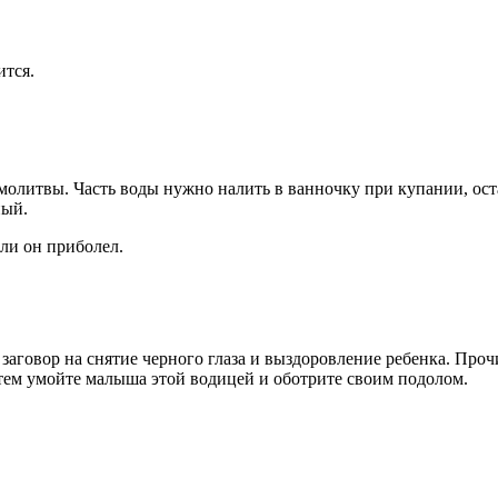
ится.
олитвы. Часть воды нужно налить в ванночку при купании, оста
ный.
ли он приболел.
 заговор на снятие черного глаза и выздоровление ребенка. Проч
атем умойте малыша этой водицей и оботрите своим подолом.