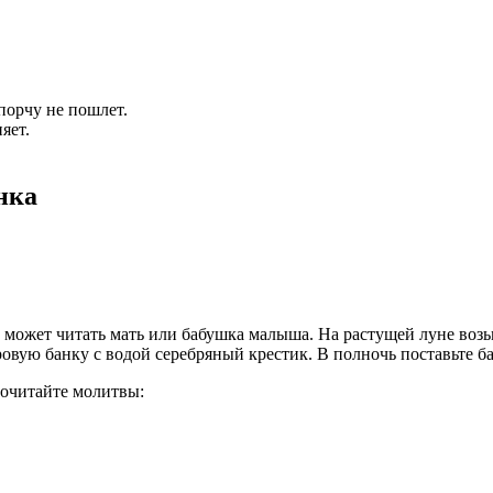
 порчу не пошлет.
яет.
е может читать мать или бабушка малыша. На растущей луне воз
овую банку с водой серебряный крестик. В полночь поставьте б
прочитайте молитвы: