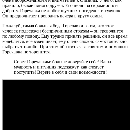
очень доброжелателен и внимателен к близким. У него, как
правило, бывает много друзей. Его ценят за скромность и
доброту. Горечавка не любит шумных посиделок и гулянок.
Он предпочитает проводить вечера в кругу семьи.
Пожалуй, самая большая беда Горечавки в том, что этот
человек подвержен беспричинным страхам – он тревожится
по любому поводу. Ему трудно принять решение, он все время
колеблется, все взвешивает, ему очень сложно самостоятельно
выбрать что-либо. При этом обратиться за советом и помощью
Горечавка не торопится.
Совет Горечавкам: больше доверяйте себе! Ваша
мудрость и интуиция подскажут, как следует
поступить! Верьте в себя и свои возможности!