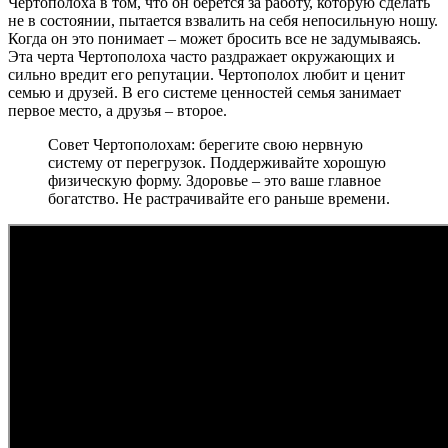
Чертополоха в том, что он берется за работу, которую сделать
не в состоянии, пытается взвалить на себя непосильную ношу.
Когда он это понимает – может бросить все не задумываясь.
Эта черта Чертополоха часто раздражает окружающих и
сильно вредит его репутации. Чертополох любит и ценит
семью и друзей. В его системе ценностей семья занимает
первое место, а друзья – второе.
Совет Чертополохам: берегите свою нервную
систему от перегрузок. Поддерживайте хорошую
физическую форму. Здоровье – это ваше главное
богатство. Не растрачивайте его раньше времени.