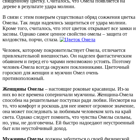
священному цветку. Считалось, что Омела появляется на
дереве в результате удара молнии.
В связи с этим поверьем существовал обряд сожжения цветка
Омелы. Так люди надеялись защититься от удара молнии.
Кроме того, считалось, что этот цветок открывает все замки и
засовы. Однако самое ценное свойство омелы – защита от
колдовства, порчи, сглаза.
Человек, которому покровительствует Омела, отличается
привлекательной внешностью. Он наделен фантастическим
обаянием и перед его чарами невозможно устоять. Поэтому
человек-Омела всегда окружен поклонниками. Цветочный
гороскоп для женщин и мужчин Омел очень
противоположный.
Женщины Омелы
– настоящие роковые красавицы. Из-за
них во все времена соперничали мужчины. Женщина-Омела
способна на решительные поступки ради любви. Несмотря на
то, что комфорт и роскошь для нее имеют огромное значение,
она может последовать за любимым человеком хоть на край
света. Однако следует помнить, что чувства Омелы сильны,
но, увы, не долговечны. Ей быстро надоедают неустроенный
быт или неустойчивый доход.
Мужчины Омелы
должны заботиться о своей физической