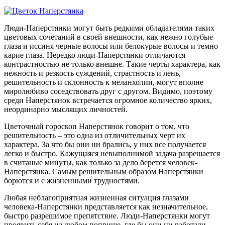
Люди-Наперстянки могут быть редкими обладателями таких
цветовых сочетаний в своей внешности, как нежно голубые
глаза и иссиня черные волосы или белокурые волосы и темно
карие глаза. Нередко люди-Наперстянки отличаются
контрастностью не только внешне. Такие черты характера, как
нежность и резкость суждений, страстность и лень,
решительность и склонность к меланхолии, могут вполне
миролюбиво соседствовать друг с другом. Видимо, поэтому
среди Наперстянок встречается огромное количество ярких,
неординарно мыслящих личностей.
Цветочный гороскоп Наперстянок говорит о том, что
решительность – это одна из отличительных черт их
характера. За что бы они ни брались, у них все получается
легко и быстро. Кажущаяся невыполнимой задача разрешается
в считаные минуты, как только за дело берется человек-
Наперстянка. Самым решительным образом Наперстянки
борются и с жизненными трудностями.
Любая неблагоприятная жизненная ситуация глазами
человека-Наперстянки представляется как незначительное,
быстро разрешимое препятствие. Люди-Наперстянки могут
проявить себя на любом поприще, где бы они ни работали.