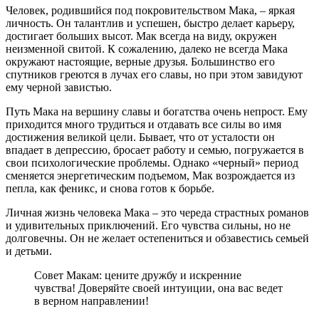
Человек, родившийся под покровительством Мака, – яркая
личность. Он талантлив и успешен, быстро делает карьеру,
достигает больших высот. Мак всегда на виду, окружен
неизменной свитой. К сожалению, далеко не всегда Мака
окружают настоящие, верные друзья. Большинство его
спутников греются в лучах его славы, но при этом завидуют
ему черной завистью.
Путь Мака на вершину славы и богатства очень непрост. Ему
приходится много трудиться и отдавать все силы во имя
достижения великой цели. Бывает, что от усталости он
впадает в депрессию, бросает работу и семью, погружается в
свои психологические проблемы. Однако «черный» период
сменяется энергетическим подъемом, Мак возрождается из
пепла, как феникс, и снова готов к борьбе.
Личная жизнь человека Мака – это череда страстных романов
и удивительных приключений. Его чувства сильны, но не
долговечны. Он не желает остепениться и обзавестись семьей
и детьми.
Совет Макам: цените дружбу и искренние
чувства! Доверяйте своей интуиции, она вас ведет
в верном направлении!