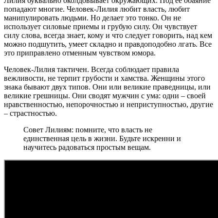
Лилия буквально околдовывает окружающих. Под ее обаяние
попадают многие. Человек-Лилия любит власть, любит
манипулировать людьми. Но делает это тонко. Он не
использует силовые приемы и грубую силу. Он чувствует
силу слова, всегда знает, кому и что следует говорить, над кем
можно подшутить, умеет складно и правдоподобно лгать. Все
это приправлено отменным чувством юмора.
Человек-Лилия тактичен. Всегда соблюдает правила
вежливости, не терпит грубости и хамства. Женщины этого
знака бывают двух типов. Они или великие праведницы, или
великие грешницы. Они сводят мужчин с ума: одни – своей
нравственностью, непорочностью и неприступностью, другие
– страстностью.
Совет Лилиям: помните, что власть не
единственная цель в жизни. Будьте искренни и
научитесь радоваться простым вещам.