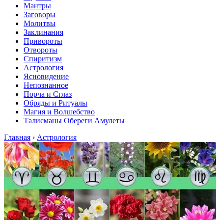
Мантры
Заговоры
Молитвы
Заклинания
Привороты
Отвороты
Спиритизм
Астрология
Ясновидение
Непознанное
Порча и Сглаз
Обряды и Ритуалы
Магия и Волшебство
Талисманы Обереги Амулеты
Главная
›
Астрология