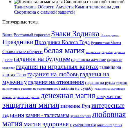
Талисманы Обереги Амулеты
Камни талисманы для
Скорпиона с сильной защитой
Популярные темы
Знаки Зодиака
Ванга
Восточный гороскоп
Нострадамус
Праздники
Праздники Колеса Года
Руническая Магия
белая магия
Славянские обереги
вещие сны
гадания
гадания
гадания на будущее
гадания на желание
Да-Нет
гадания на
гадания на игральных картах
гадания на
здоровье
гадания на любовь
гадания на
картах Таро
мужчину
гадания на отношения
гадания на рунах
гадания
гадания на судьбу
на ситуацию
гадания на совместимость
гадания на цыганских
денежная магия
замужество
картах
гадания на чувства
защитная магия
интересные
значение Рун
любовная
гадания
камни - талисманы
куклы-обереги
магия
магия здоровья
нумерология
онлайн гадания