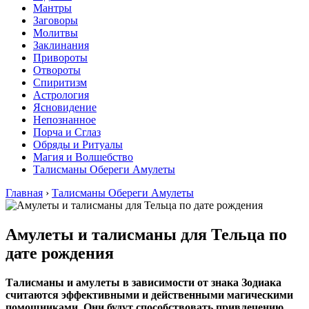
Мантры
Заговоры
Молитвы
Заклинания
Привороты
Отвороты
Спиритизм
Астрология
Ясновидение
Непознанное
Порча и Сглаз
Обряды и Ритуалы
Магия и Волшебство
Талисманы Обереги Амулеты
Главная
›
Талисманы Обереги Амулеты
Амулеты и талисманы для Тельца по
дате рождения
Талисманы и амулеты в зависимости от знака Зодиака
считаются эффективными и действенными магическими
помощниками. Они будут способствовать привлечению