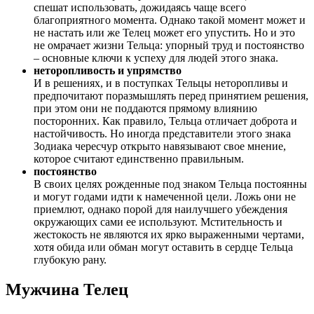
спешат использовать, дожидаясь чаще всего
благоприятного момента. Однако такой момент может и
не настать или же Телец может его упустить. Но и это
не омрачает жизни Тельца: упорный труд и постоянство
– основные ключи к успеху для людей этого знака.
неторопливость и упрямство
И в решениях, и в поступках Тельцы неторопливы и
предпочитают поразмышлять перед принятием решения,
при этом они не поддаются прямому влиянию
посторонних. Как правило, Тельца отличает доброта и
настойчивость. Но иногда представители этого знака
Зодиака чересчур открыто навязывают свое мнение,
которое считают единственно правильным.
постоянство
В своих целях рожденные под знаком Тельца постоянны
и могут годами идти к намеченной цели. Ложь они не
приемлют, однако порой для наилучшего убеждения
окружающих сами ее используют. Мстительность и
жестокость не являются их ярко выраженными чертами,
хотя обида или обман могут оставить в сердце Тельца
глубокую рану.
Мужчина Телец