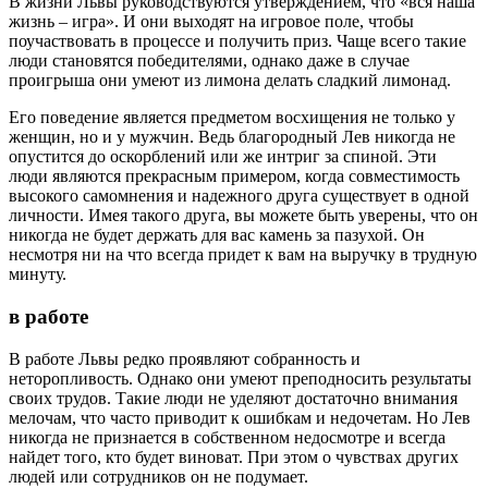
В жизни Львы руководствуются утверждением, что «вся наша
жизнь – игра». И они выходят на игровое поле, чтобы
поучаствовать в процессе и получить приз. Чаще всего такие
люди становятся победителями, однако даже в случае
проигрыша они умеют из лимона делать сладкий лимонад.
Его поведение является предметом восхищения не только у
женщин, но и у мужчин. Ведь благородный Лев никогда не
опустится до оскорблений или же интриг за спиной. Эти
люди являются прекрасным примером, когда совместимость
высокого самомнения и надежного друга существует в одной
личности. Имея такого друга, вы можете быть уверены, что он
никогда не будет держать для вас камень за пазухой. Он
несмотря ни на что всегда придет к вам на выручку в трудную
минуту.
в работе
В работе Львы редко проявляют собранность и
неторопливость. Однако они умеют преподносить результаты
своих трудов. Такие люди не уделяют достаточно внимания
мелочам, что часто приводит к ошибкам и недочетам. Но Лев
никогда не признается в собственном недосмотре и всегда
найдет того, кто будет виноват. При этом о чувствах других
людей или сотрудников он не подумает.