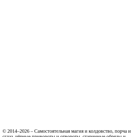
© 2014–2026 – Самостоятельная магия и колдовство, порча и
сглаз, чёрные привороты и отвороты, старинные обряды и