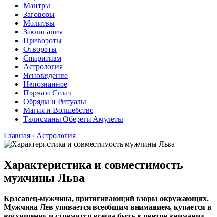
Мантры
Заговоры
Молитвы
Заклинания
Привороты
Отвороты
Спиритизм
Астрология
Ясновидение
Непознанное
Порча и Сглаз
Обряды и Ритуалы
Магия и Волшебство
Талисманы Обереги Амулеты
Главная
›
Астрология
Характеристика и совместимость
мужчины Льва
Красавец-мужчина, притягивающий взоры окружающих.
Мужчина Лев упивается всеобщим вниманием, купается в
восхищении и стремится всегда быть в центре внимания.