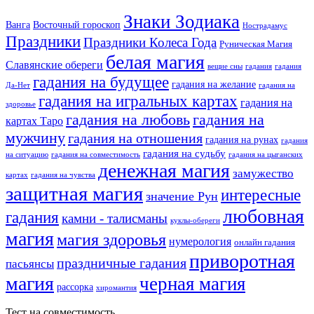
Знаки Зодиака
Ванга
Восточный гороскоп
Нострадамус
Праздники
Праздники Колеса Года
Руническая Магия
белая магия
Славянские обереги
вещие сны
гадания
гадания
гадания на будущее
гадания на желание
Да-Нет
гадания на
гадания на игральных картах
гадания на
здоровье
гадания на любовь
гадания на
картах Таро
мужчину
гадания на отношения
гадания на рунах
гадания
гадания на судьбу
на ситуацию
гадания на совместимость
гадания на цыганских
денежная магия
замужество
картах
гадания на чувства
защитная магия
интересные
значение Рун
любовная
гадания
камни - талисманы
куклы-обереги
магия
магия здоровья
нумерология
онлайн гадания
приворотная
праздничные гадания
пасьянсы
магия
черная магия
рассорка
хиромантия
Тест на совместимость