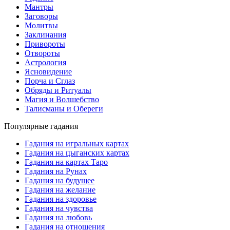
Мантры
Заговоры
Молитвы
Заклинания
Привороты
Отвороты
Астрология
Ясновидение
Порча и Сглаз
Обряды и Ритуалы
Магия и Волшебство
Талисманы и Обереги
Популярные гадания
Гадания на игральных картах
Гадания на цыганских картах
Гадания на картах Таро
Гадания на Рунах
Гадания на будущее
Гадания на желание
Гадания на здоровье
Гадания на чувства
Гадания на любовь
Гадания на отношения