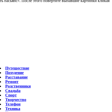
ть пасьянс». После этого повертите выпавшие картинки кликая
Путешествие
Похудение
Расставание
Ремонт
Родственники
Свадьба
Спорт
Творчество
Телефон
Техника