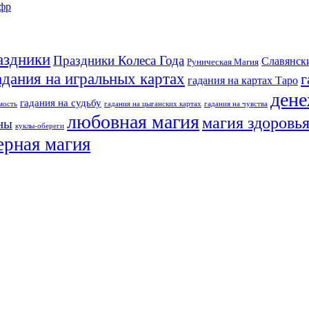
ифр
аздники
Праздники Колеса Года
Славянск
Руническая Магия
адания на игральных картах
г
гадания на картах Таро
дене
гадания на судьбу
мость
гадания на цыганских картах
гадания на чувства
любовная магия
магия здоровь
аны
куклы-обереги
ерная магия