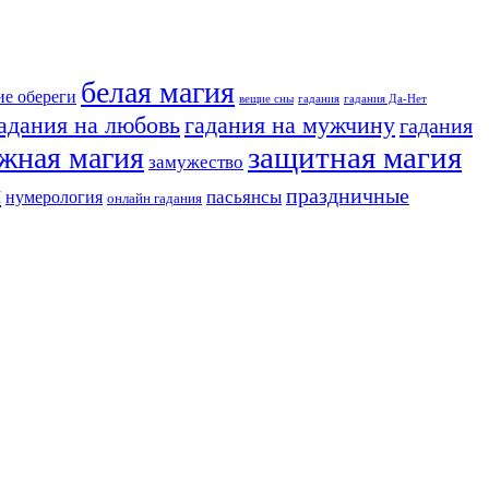
белая магия
ие обереги
вещие сны
гадания
гадания Да-Нет
адания на любовь
гадания на мужчину
гадания
защитная магия
жная магия
замужество
я
праздничные
нумерология
пасьянсы
онлайн гадания