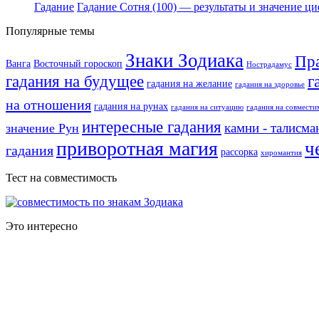
Гадание
Гадание Сотня (100) — результаты и значение ц
Популярные темы
Знаки Зодиака
Пр
Ванга
Восточный гороскоп
Нострадамус
г
гадания на будущее
гадания на желание
гадания на здоровье
на отношения
гадания на рунах
гадания на ситуацию
гадания на совмести
интересные гадания
камни - талисм
значение Рун
приворотная магия
ч
гадания
рассорка
хиромантия
Тест на совместимость
Это интересно