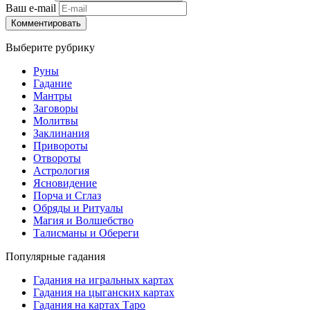
Ваш e-mail
Комментировать
Выберите рубрику
Руны
Гадание
Мантры
Заговоры
Молитвы
Заклинания
Привороты
Отвороты
Астрология
Ясновидение
Порча и Сглаз
Обряды и Ритуалы
Магия и Волшебство
Талисманы и Обереги
Популярные гадания
Гадания на игральных картах
Гадания на цыганских картах
Гадания на картах Таро