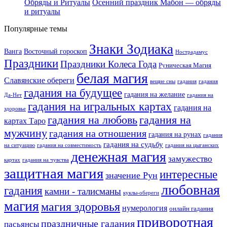
Обряды и Ритуалы
Осенний праздник Мабон — обряды
и ритуалы
Популярные темы
Знаки Зодиака
Ванга
Восточный гороскоп
Нострадамус
Праздники
Праздники Колеса Года
Руническая Магия
белая магия
Славянские обереги
вещие сны
гадания
гадания
гадания на будущее
гадания на желание
Да-Нет
гадания на
гадания на игральных картах
гадания на
здоровье
гадания на любовь
гадания на
картах Таро
мужчину
гадания на отношения
гадания на рунах
гадания
гадания на судьбу
на ситуацию
гадания на совместимость
гадания на цыганских
денежная магия
замужество
картах
гадания на чувства
защитная магия
интересные
значение Рун
любовная
гадания
камни - талисманы
куклы-обереги
магия
магия здоровья
нумерология
онлайн гадания
приворотная
праздничные гадания
пасьянсы