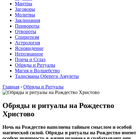
Мантры
Заговоры
Молитвы
Заклинания
Привороты
Отвороты
Спиритизм
Астрология
Ясновидение
Непознанное
Порча и Сглаз
Обряды и Ритуалы
Магия и Волшебство
Талисманы Обереги Амулеты
Главная
›
Обряды и Ритуалы
Обряды и ритуалы на Рождество
Христово
Ночь на Рождество наполнена тайным смыслом и особой
магической силой. Обряды и ритуалы на Рождество имеют
особую значимость в жизни человека и срабатывают они