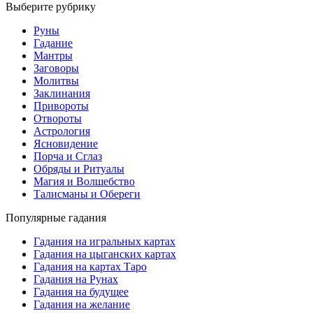
Выберите рубрику
Руны
Гадание
Мантры
Заговоры
Молитвы
Заклинания
Привороты
Отвороты
Астрология
Ясновидение
Порча и Сглаз
Обряды и Ритуалы
Магия и Волшебство
Талисманы и Обереги
Популярные гадания
Гадания на игральных картах
Гадания на цыганских картах
Гадания на картах Таро
Гадания на Рунах
Гадания на будущее
Гадания на желание