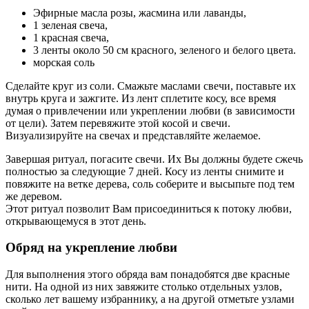
Эфирные масла розы, жасмина или лаванды,
1 зеленая свеча,
1 красная свеча,
3 ленты около 50 см красного, зеленого и белого цвета.
морская соль
Сделайте круг из соли. Смажьте маслами свечи, поставьте их
внутрь круга и зажгите. Из лент сплетите косу, все время
думая о привлечении или укреплении любви (в зависимости
от цели). Затем перевяжите этой косой и свечи.
Визуализируйте на свечах и представляйте желаемое.
Завершая ритуал, погасите свечи. Их Вы должны будете сжечь
полностью за следующие 7 дней. Косу из ленты снимите и
повяжите на ветке дерева, соль соберите и высыпьте под тем
же деревом.
Этот ритуал позволит Вам присоединиться к потоку любви,
открывающемуся в этот день.
Обряд на укрепление любви
Для выполнения этого обряда вам понадобятся две красные
нити. На одной из них завяжите столько отдельных узлов,
сколько лет вашему избраннику, а на другой отметьте узлами