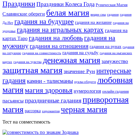
Праздники
Праздники Колеса Года
Руническая Магия
белая магия
Славянские обереги
вещие сны
гадания
гадания
гадания на будущее
гадания на желание
Да-Нет
гадания на
гадания на игральных картах
гадания на
здоровье
гадания на любовь
гадания на
картах Таро
мужчину
гадания на отношения
гадания на рунах
гадания
гадания на судьбу
на ситуацию
гадания на совместимость
гадания на цыганских
денежная магия
замужество
картах
гадания на чувства
защитная магия
интересные
значение Рун
любовная
гадания
камни - талисманы
куклы-обереги
магия
магия здоровья
нумерология
онлайн гадания
приворотная
праздничные гадания
пасьянсы
магия
черная магия
рассорка
хиромантия
Тест на совместимость