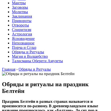
Мантры
Заговоры
Молитвы
Заклинания
Привороты
Отвороты
Спиритизм
Астрология
Ясновидение
Непознанное
Порча и Сглаз
Обряды и Ритуалы
Магия и Волшебство
Талисманы Обереги Амулеты
Главная
›
Обряды и Ритуалы
Обряды и ритуалы на праздник
Белтейн
Праздник Белтейн в разных странах называется и
произносится по-разному. В древнеирландском языке
название произносилось, как «Белтане». До сих пор в