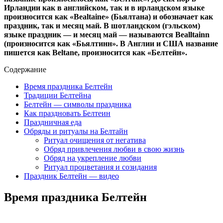
Ирландии как в английском, так и в ирландском языке
произносится как «Bealtaine» (Бьялтана) и обозначает как
праздник, так и месяц май. В шотландском (гэльском)
языке праздник — и месяц май — называются Bealltainn
(произносится как «Бьялтинн». В Англии и США название
пишется как Beltane, произносится как «Белтейн».
Содержание
Время праздника Белтейн
Традиции Белтейна
Белтейн — символы праздника
Как праздновать Белтеин
Праздничная еда
Обряды и ритуалы на Белтайн
Ритуал очищения от негатива
Обряд привлечения любви в свою жизнь
Обряд на укрепление любви
Ритуал процветания и созидания
Праздник Белтейн — видео
Время праздника Белтейн