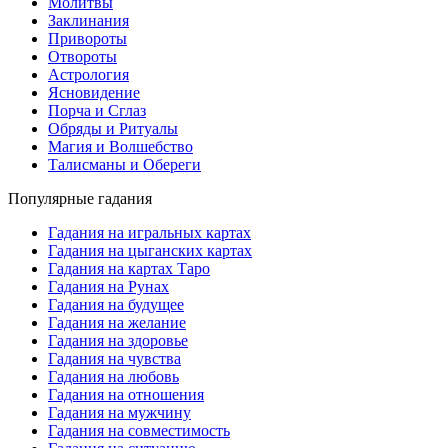
Молитвы
Заклинания
Привороты
Отвороты
Астрология
Ясновидение
Порча и Сглаз
Обряды и Ритуалы
Магия и Волшебство
Талисманы и Обереги
Популярные гадания
Гадания на игральных картах
Гадания на цыганских картах
Гадания на картах Таро
Гадания на Рунах
Гадания на будущее
Гадания на желание
Гадания на здоровье
Гадания на чувства
Гадания на любовь
Гадания на отношения
Гадания на мужчину
Гадания на совместимость