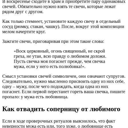
В воскресенье сходите в храм и приобретите пару одинаковых
свечей. Обязательно нужно взять те свечи, которые лежат
рядом друг с другом.
Как только стемнеет, установите каждую свечу в отдельный
сосуд (рюмку, стакан, чашку). После, вокруг этой композиции
мелом начертите круг.
Зажгите свечи, приговаривая при этом такие слова:
«Воск церковный, огонь священный, не скрой
греха, не утаи, всю правду о любимом доложи.
Пусть свечка моя погаснет прежде, чем свечка
мужа, если у него есть полюбовка!».
Смысл установки свечей символичен, они означают супругов.
Следовательно, нужно мысленно присвоить одну из них себе,
одну – мужу, после чего подождать, когда одна из них
погаснет. Если первой перестанет гореть ваша свечка, пишите
пропало: у мужа есть любовница.
Как отвадить соперницу от любимого
Если в ходе проверочных ритуалов выяснилось, что факт
неверности мужа есть или, того хуже, о любовнице есть