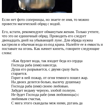
Если нет фото соперницы, но знаете ее имя, то можно
провести магический обряд с водой.
Его, кстати, рекомендуют обманутым женам. Только учтите,
что это не единичный обряд. Проводить его следует
двенадцать дней на убывающей луне. Для обряда нужна
кастрюля и обычная вода из-под крана. Налейте ее в емкость и
поставьте на огонь. Как начнет кипеть, говорите следующие
слова:
«Как бурлит вода, так входит беда из сердца
Господа раба (имя) навсегда.
Душа его разрывается, с двумя сразу быть
старается.
Горит в ней пожар, от огня темного пошел жар.
На двоих делится болью, вылечу душеньку
Господа раба (имя) своею любовью.
Забудет ведьму черную, злобой полную.
Не будет Господа рабе (имя любовницы) с
любимым счастья,
С мига этого скандалы меж ними, ругань да