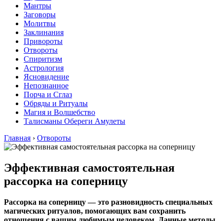
Мантры
Заговоры
Молитвы
Заклинания
Привороты
Отвороты
Спиритизм
Астрология
Ясновидение
Непознанное
Порча и Сглаз
Обряды и Ритуалы
Магия и Волшебство
Талисманы Обереги Амулеты
Главная
›
Отвороты
Эффективная самостоятельная
рассорка на соперницу
Рассорка на соперницу — это разновидность специальных
магических ритуалов, помогающих вам сохранить
отношения с вашим любимым человеком. Данные методы