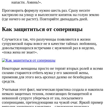
напасти. Аминь!».
Проговорить формулу нужно шесть раз. Сразу несите
кастрюлю на улицу и выплесните кипяток на голую землю
(где ничего не растет). Повторяйте двенадцать дней.
Как защититься от соперницы
Случается и так, что разлучницы появляются в жизни
супружеской пары вовсе не в качестве тайных любовниц,
довольствующихся встречами с мужчиной раз в неделю,
«пока жена не знает».
Некоторые женщины просто не терпят вторых ролей и всеми
силами стараются отбить мужа у его законной жены,
применяя для этого весь арсенал далеко не безобидных
средств.
Учитывая этот факт, магическая практика создала и накопила
немало защитных техник, помогающих беззащитной и
невинной супруге уберечься от зла, посылаемого
соперницами, претендующими на чужой очаг. Яркий пример
методик защитного характера – следующая практика.