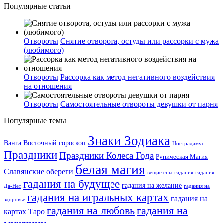
Популярные статьи
Отвороты
Снятие отворота, остуды или рассорки с мужа
(любимого)
Отвороты
Рассорка как метод негативного воздействия
на отношения
Отвороты
Самостоятельные отвороты девушки от парня
Популярные темы
Знаки Зодиака
Ванга
Восточный гороскоп
Нострадамус
Праздники
Праздники Колеса Года
Руническая Магия
белая магия
Славянские обереги
вещие сны
гадания
гадания
гадания на будущее
гадания на желание
Да-Нет
гадания на
гадания на игральных картах
гадания на
здоровье
гадания на любовь
гадания на
картах Таро