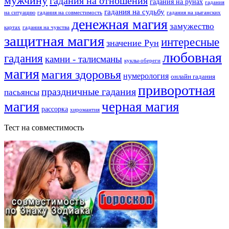
мужчину
гадания на отношения
гадания на рунах
гадания
гадания на судьбу
на ситуацию
гадания на совместимость
гадания на цыганских
денежная магия
замужество
картах
гадания на чувства
защитная магия
интересные
значение Рун
любовная
гадания
камни - талисманы
куклы-обереги
магия
магия здоровья
нумерология
онлайн гадания
приворотная
праздничные гадания
пасьянсы
магия
черная магия
рассорка
хиромантия
Тест на совместимость