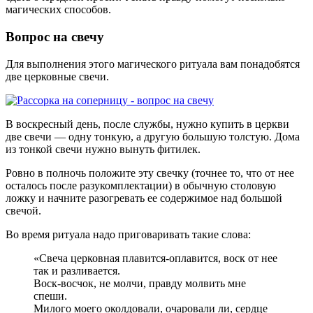
магических способов.
Вопрос на свечу
Для выполнения этого магического ритуала вам понадобятся
две церковные свечи.
В воскресный день, после службы, нужно купить в церкви
две свечи — одну тонкую, а другую большую толстую. Дома
из тонкой свечи нужно вынуть фитилек.
Ровно в полночь положите эту свечку (точнее то, что от нее
осталось после разукомплектации) в обычную столовую
ложку и начните разогревать ее содержимое над большой
свечой.
Во время ритуала надо приговаривать такие слова:
«Свеча церковная плавится-оплавится, воск от нее
так и разливается.
Воск-восчок, не молчи, правду молвить мне
спеши.
Милого моего околдовали, очаровали ли, сердце