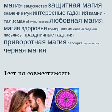
защитная магия
магия
замужество
интересные гадания
камни -
значение Рун
любовная магия
талисманы
куклы-обереги
магия здоровья
нумерология
онлайн гадания
праздничные гадания
пасьянсы
приворотная магия
рассорка
хиромантия
черная магия
Тест на совместимость