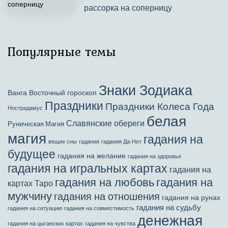
рассорка на соперницу
Популярные темы
Знаки Зодиака
Ванга
Восточный гороскоп
Праздники
Праздники Колеса Года
Нострадамус
белая
Славянские обереги
Руническая Магия
магия
гадания на
вещие сны
гадания
гадания Да-Нет
будущее
гадания на желание
гадания на здоровье
гадания на игральных картах
гадания на
гадания на любовь
гадания на
картах Таро
мужчину
гадания на отношения
гадания на рунах
гадания на судьбу
гадания на ситуацию
гадания на совместимость
денежная
гадания на цыганских картах
гадания на чувства