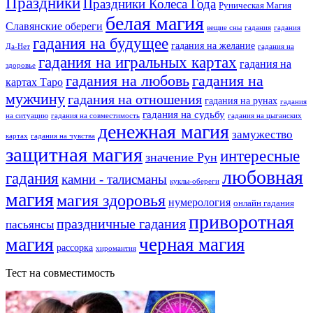
Праздники
Праздники Колеса Года
Руническая Магия
белая магия
Славянские обереги
вещие сны
гадания
гадания
гадания на будущее
гадания на желание
Да-Нет
гадания на
гадания на игральных картах
гадания на
здоровье
гадания на любовь
гадания на
картах Таро
мужчину
гадания на отношения
гадания на рунах
гадания
гадания на судьбу
на ситуацию
гадания на совместимость
гадания на цыганских
денежная магия
замужество
картах
гадания на чувства
защитная магия
интересные
значение Рун
любовная
гадания
камни - талисманы
куклы-обереги
магия
магия здоровья
нумерология
онлайн гадания
приворотная
праздничные гадания
пасьянсы
магия
черная магия
рассорка
хиромантия
Тест на совместимость