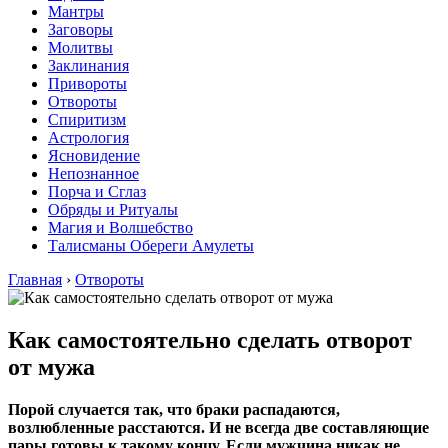
Мантры
Заговоры
Молитвы
Заклинания
Привороты
Отвороты
Спиритизм
Астрология
Ясновидение
Непознанное
Порча и Сглаз
Обряды и Ритуалы
Магия и Волшебство
Талисманы Обереги Амулеты
Главная
›
Отвороты
Как самостоятельно сделать отворот
от мужа
Порой случается так, что браки распадаются,
возлюбленные расстаются. И не всегда две составляющие
пары готовы к такому концу. Если мужчина никак не