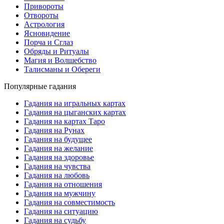
Привороты
Отвороты
Астрология
Ясновидение
Порча и Сглаз
Обряды и Ритуалы
Магия и Волшебство
Талисманы и Обереги
Популярные гадания
Гадания на игральных картах
Гадания на цыганских картах
Гадания на картах Таро
Гадания на Рунах
Гадания на будущее
Гадания на желание
Гадания на здоровье
Гадания на чувства
Гадания на любовь
Гадания на отношения
Гадания на мужчину
Гадания на совместимость
Гадания на ситуацию
Гадания на судьбу