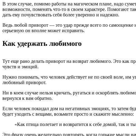
В этом случае, помимо работы на магическом плане, надо сумет
возможности, поменять что-то в своем характере. Помогают та
дать ему почувствовать себя более уверенно и надежно.
Ведь любой приворот — это удар прежде всего по самооценке и
серьезную он вполне может исправить.
Как удержать любимого
Тут еще рано делать приворот на возврат любимого. Это как пр
чувств и эмоций.
Нужно понимать, что человек действует не по своей воле, им 
любовный приворот.
Ни в коем случае нельзя кричать, ругаться и оскорблять любим
вернулся к вам обратно.
Если человек покидал дом на негативных эмоциях, то затем буд
будет уходить с вещами, возьмите просто и скажите мысленно:
«Как птица полетает и возвратится к себе домой, так и ты
Это фразу очень желательно повторять, когда горькие мысли на