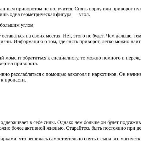
ланным приворотом не получится. Снять порчу или приворот ну
лишь одна геометрическая фигура — угол.
 большим углом.
т оставаться на своих местах. Нет, этого не будет. Чем дальше, т
жизни. Информацию о том, где снять приворот, легко можно найти
й момент обратиться к специалисту, то можно немного и пережда
жертва приворота.
ивно расслабляться с помощью алкоголя и наркотиков. Он начин
 к пропасти.
оддерживает в себе силы. Однако чем больше он будет подсажив
жно более активной жизнью. Старайтесь быть постоянно при деле
ирками, что решилась самостоятельно снять с сына все магически