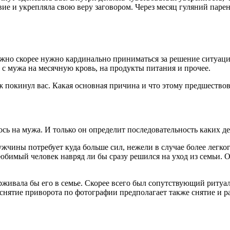
вие и укрепляла свою веру заговором. Через месяц гуляний парен
ожно скорее нужно кардинально приниматься за решение ситуаци
т с мужа на месячную кровь, на продукты питания и прочее.
 покинул вас. Какая основная причина и что этому предшествова
сь на мужа. И только он определит последовательность каких д
жчины потребует куда больше сил, нежели в случае более легког
юбимый человек навряд ли бы сразу решился на уход из семьи. О
рживала бы его в семье. Скорее всего был сопутствующий ритуал
снятие приворота по фотографии предполагает также снятие и р