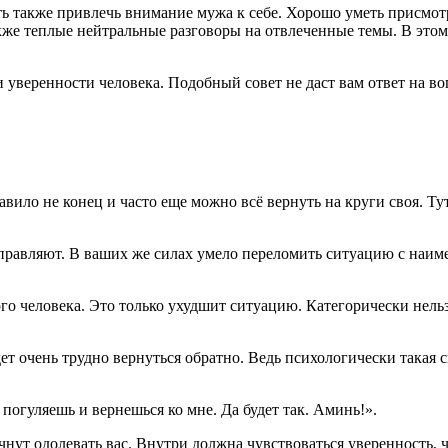
ь также привлечь внимание мужа к себе. Хорошо уметь присмотре
кже теплые нейтральные разговоры на отвлеченные темы. В этом
 уверенности человека. Подобный совет не даст вам ответ на в
авило не конец и часто еще можно всё вернуть на круги своя. Тут
управляют. В ваших же силах умело переломить ситуацию с наиме
ого человека. Это только ухудшит ситуацию. Категорически нельз
ет очень трудно вернуться обратно. Ведь психологически такая 
 погуляешь и вернешься ко мне. Да будет так. Аминь!».
чнут одолевать вас. Внутри должна чувствоваться уверенность, ч