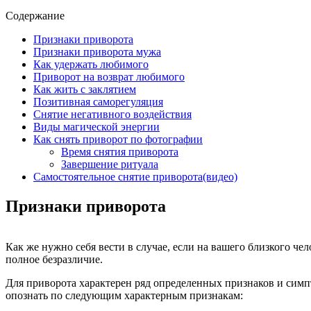
Содержание
Признаки приворота
Признаки приворота мужа
Как удержать любимого
Приворот на возврат любимого
Как жить с заклятием
Позитивная саморегуляция
Снятие негативного воздействия
Виды магической энергии
Как снять приворот по фотографии
Время снятия приворота
Завершение ритуала
Самостоятельное снятие приворота(видео)
Признаки приворота
Как же нужно себя вести в случае, если на вашего близкого че
полное безразличие.
Для приворота характерен ряд определенных признаков и симпт
опознать по следующим характерным признакам: