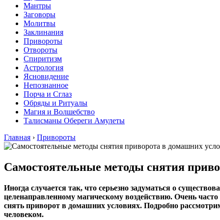
Мантры
Заговоры
Молитвы
Заклинания
Привороты
Отвороты
Спиритизм
Астрология
Ясновидение
Непознанное
Порча и Сглаз
Обряды и Ритуалы
Магия и Волшебство
Талисманы Обереги Амулеты
Главная
›
Привороты
Самостоятельные методы снятия приво
Иногда случается так, что серьезно задуматься о существов
целенаправленному магическому воздействию. Очень часто 
снять приворот в домашних условиях. Подробно рассмотрим
человеком.