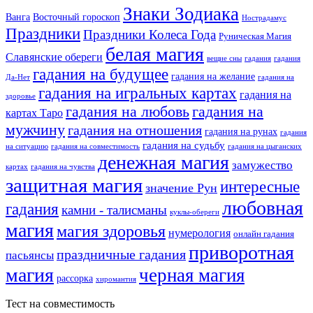
Знаки Зодиака
Ванга
Восточный гороскоп
Нострадамус
Праздники
Праздники Колеса Года
Руническая Магия
белая магия
Славянские обереги
вещие сны
гадания
гадания
гадания на будущее
гадания на желание
Да-Нет
гадания на
гадания на игральных картах
гадания на
здоровье
гадания на любовь
гадания на
картах Таро
мужчину
гадания на отношения
гадания на рунах
гадания
гадания на судьбу
на ситуацию
гадания на совместимость
гадания на цыганских
денежная магия
замужество
картах
гадания на чувства
защитная магия
интересные
значение Рун
любовная
гадания
камни - талисманы
куклы-обереги
магия
магия здоровья
нумерология
онлайн гадания
приворотная
праздничные гадания
пасьянсы
магия
черная магия
рассорка
хиромантия
Тест на совместимость