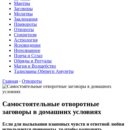
Мантры
Заговоры
Молитвы
Заклинания
Привороты
Отвороты
Спиритизм
Астрология
Ясновидение
Непознанное
Порча и Сглаз
Обряды и Ритуалы
Магия и Волшебство
Талисманы Обереги Амулеты
Главная
›
Отвороты
Самостоятельные отворотные
заговоры в домашних условиях
Если для вызывания взаимных чувств и ответной любви
используются привороты, то чтобы разрушить