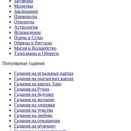
Заговоры
Молитвы
Заклинания
Привороты
Отвороты
Астрология
Ясновидение
Порча и Сглаз
Обряды и Ритуалы
Магия и Волшебство
Талисманы и Обереги
Популярные гадания
Гадания на игральных картах
Гадания на цыганских картах
Гадания на картах Таро
Гадания на Рунах
Гадания на будущее
Гадания на желание
Гадания на здоровье
Гадания на чувства
Гадания на любовь
Гадания на отношения
Гадания на мужчину