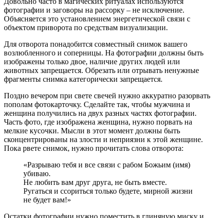
Довольно часто в магических ритуалах используются
фотографии и заговоры на рассорку – не исключение.
Объясняется это установлением энергетической связи с
объектом приворота по средствам визуализации.
Для отворота понадобится совместный снимок вашего
возлюбленного и соперницы. На фотографии должны быть
изображены только двое, наличие других людей или
животных запрещается. Обрезать или отрывать ненужные
фрагменты снимка категорически запрещается.
Поздно вечером при свете свечей нужно аккуратно разорвать
пополам фотокарточку. Сделайте так, чтобы мужчина и
женщина получились на двух разных частях фотографии.
Часть фото, где изображена женщина, нужно порвать на
мелкие кусочки. Мысли в этот момент должны быть
сконцентрированы на злости и неприязни к этой женщине.
Пока рвете снимок, нужно прочитать слова отворота:
«Разрываю тебя и все связи с рабом Божьим (имя)
убиваю.
Не любить вам друг друга, не быть вместе.
Ругаться и ссориться только будете, мирной жизни
не будет вам!»
Остатки фотографии нужно поместить в глиняную миску и