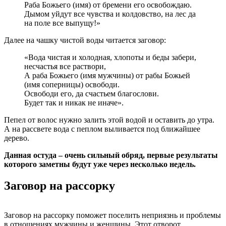
Раба Божьего (имя) от бремени его освобождаю.
Дымом уйдут все чувства и колдовство, на лес да
на поле все выпущу!»
Далее на чашку чистой воды читается заговор:
«Вода чистая и холодная, хлопоты и беды забери,
несчастья все раствори,
А раба Божьего (имя мужчины) от рабы Божьей
(имя соперницы) освободи.
Освободи его, да счастьем благослови.
Будет так и никак не иначе».
Пепел от волос нужно залить этой водой и оставить до утра.
А на рассвете вода с пеплом выливается под ближайшее
дерево.
Данная остуда – очень сильный обряд, первые результаты
которого заметны будут уже через несколько недель.
Заговор на рассорку
Заговор на рассорку поможет поселить неприязнь и проблемы
в отношениях мужчины и женщины. Этот отворот