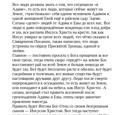
Все люди должны знать о том, что согрешили «в
Адаме», то есть все люди, которые сейчас живут на
Земле, «чувствовали» себя одним человеком Адамом и
одной женщиной Евой ещё в райском саду Эдеме.
Сатана «делит» людей от Адама и Евы до всех нас. Все
люди и даже новорождённые младенцы ели плод добра
и зла, все распяли Иисуса Христа на кресте, так как
Иисус умирал за грехи всех людей, это чётко сказано в
Священном Писании, также написано, что люди
устроены по образу Пресвятой Троицы, единой в
любви.
Главное — постоянно просить у Бога прощения за все
свои грехи, тогда очень скоро «придёт» на землю Бог,
восстановит рай на всей Земле и больше никогда не
будет зла. Всё будет бесплатно расти в обилии, всё будет
съедобным и полезным, все живые существа будут
настоящими друзьями друг другу. Люди после смерти
перерождаются к осуждению, то есть живут на Земле,
или попадают в рай на небеса, как Иисус Христос. А
сатана, который стал править вселенной после
грехопадения Адамы и Евы, очень скоро закончит
правление навсегда.
Править будет Иегова Бог-Отец со своим безгрешным
сыном — Иисусом Христом. Вот тогда наступит