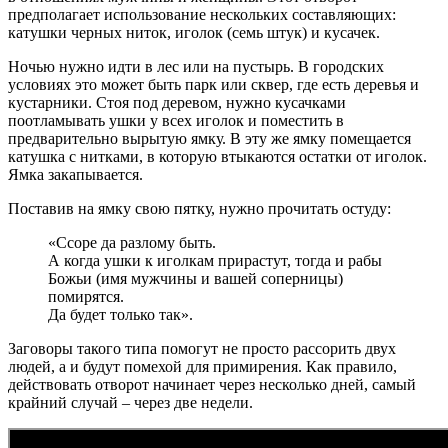
предполагает использование нескольких составляющих:
катушки черных ниток, иголок (семь штук) и кусачек.
Ночью нужно идти в лес или на пустырь. В городских
условиях это может быть парк или сквер, где есть деревья и
кустарники. Стоя под деревом, нужно кусачками
поотламывать ушки у всех иголок и поместить в
предварительно вырытую ямку. В эту же ямку помещается
катушка с нитками, в которую втыкаются остатки от иголок.
Ямка закапывается.
Поставив на ямку свою пятку, нужно прочитать остуду:
«Ссоре да разлому быть.
А когда ушки к иголкам прирастут, тогда и рабы
Божьи (имя мужчины и вашей соперницы)
помирятся.
Да будет только так».
Заговоры такого типа помогут не просто рассорить двух
людей, а и будут помехой для примирения. Как правило,
действовать отворот начинает через несколько дней, самый
крайний случай – через две недели.