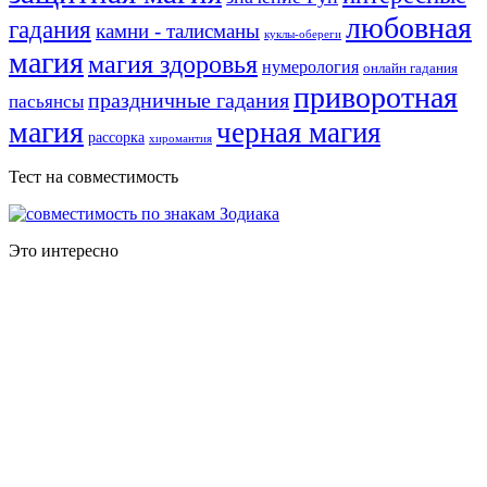
любовная
гадания
камни - талисманы
куклы-обереги
магия
магия здоровья
нумерология
онлайн гадания
приворотная
праздничные гадания
пасьянсы
магия
черная магия
рассорка
хиромантия
Тест на совместимость
Это интересно