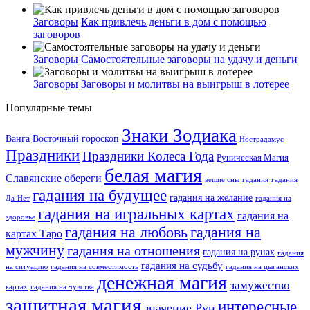
Заговоры
Как привлечь деньги в дом с помощью
заговоров
Заговоры
Самостоятельные заговоры на удачу и деньги
Заговоры
Заговоры и молитвы на выигрыш в лотерее
Популярные темы
Знаки Зодиака
Ванга
Восточный гороскоп
Нострадамус
Праздники
Праздники Колеса Года
Руническая Магия
белая магия
Славянские обереги
вещие сны
гадания
гадания
гадания на будущее
гадания на желание
Да-Нет
гадания на
гадания на игральных картах
гадания на
здоровье
гадания на любовь
гадания на
картах Таро
мужчину
гадания на отношения
гадания на рунах
гадания
гадания на судьбу
на ситуацию
гадания на совместимость
гадания на цыганских
денежная магия
замужество
картах
гадания на чувства
защитная магия
интересные
значение Рун