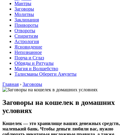
Мантры
Заговоры
Молитвы
Заклинания
Привороты
Отвороты
Спиритизм
Астрология
Ясновидение
Непознанное
Порча и Сглаз
Обряды и Ритуалы
Магия и Волшебство
Талисманы Обереги Амулеты
Главная
›
Заговоры
Заговоры на кошелек в домашних
условиях
Кошелек — это хранилище ваших денежных средств,
маленький банк. Чтобы деньги любили вас, нужно
соблюдать некоторые несложные правила, а также