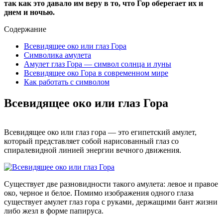
так как это давало им веру в то, что Гор оберегает их и
днем и ночью.
Содержание
Всевидящее око или глаз Гора
Символика амулета
Амулет глаз Гора — символ солнца и луны
Всевидящее око Гора в современном мире
Как работать с символом
Всевидящее око или глаз Гора
Всевидящее око или глаз гора — это египетский амулет,
который представляет собой нарисованный глаз со
спиралевидной линией энергии вечного движения.
Существует две разновидности такого амулета: левое и правое
око, черное и белое. Помимо изображения одного глаза
существует амулет глаз гора с руками, держащими бант жизни
либо жезл в форме папируса.