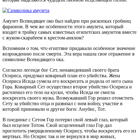
Амулет Всевидящее око был найден при раскопках гробниц
фараонов. В чем же особенности этого амулета, который
входит в тройку самых известных египетских амулетов вместе
с жуком-скарабеем и крестом-анкхом?
Вспомним о том, что египтяне придавали особенное значение
возрождению после смерти. Эта вера нашла свое отражение в
символике Всевидящего ока.
Согласно легенде бог Сет, ненавидевший своего брата
Осириса, придумал коварный план его убийства. Жена
Осириса Исида сумела его воскресить и родила от него сына
Гора. Коварный Сет осуществил второе убийство Осириса и
расчленил его тело на куски, чтобы Исида не смогла
воскресить своего мужа. Возмужавший Гор решил отомстить
Сету за убийство отца и развязал с ним войну, участие в
которой принимали и другие боги: Анубис, Тот.
В поединке с Сетом Гор потерял свой левый глаз, который
был исцелен Тотом. Свой исцеленный глаз Гор дал
проглотить умерщвленному Осирису, чтобы воскресить его из
мертвых. Но Осирис так и не вернулся в мир живых,