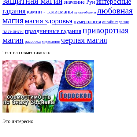
защитная магия
интересные
значение Рун
любовная
гадания
камни - талисманы
куклы-обереги
магия
магия здоровья
нумерология
онлайн гадания
приворотная
праздничные гадания
пасьянсы
магия
черная магия
рассорка
хиромантия
Тест на совместимость
Это интересно