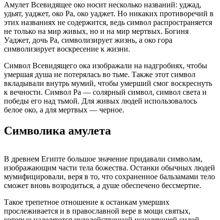
Амулет Всевидящее око носит несколько названий: уджад,
удьят, уаджет, око Ра, око уаджет. Но никаких противоречий в
этих названиях не содержится, ведь символ распространяется
не только на мир живых, но и на мир мертвых. Богиня
Уаджет, дочь Ра, символизирует жизнь, а око гора
символизирует воскресение к жизни.
Символ Всевидящего ока изображали на надгробиях, чтобы
умершая душа не потерялась во тьме. Также этот символ
вкладывали внутрь мумий, чтобы умерший смог воскреснуть
к вечности. Символ Ра — солярный символ, символ света и
победы его над тьмой. Для живых людей использовалось
белое око, а для мертвых — черное.
Символика амулета
В древнем Египте большое значение придавали символам,
изображающим части тела божества. Останки обычных людей
мумифицировали, веря в то, что сохраненное бальзамами тело
сможет вновь возродиться, а душе обеспечено бессмертие.
Такое трепетное отношение к останкам умерших
прослеживается и в православной вере в мощи святых,
которые наделяются чудодейственной исцеляющей силой.