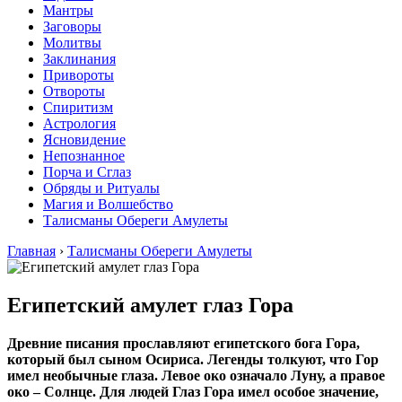
Мантры
Заговоры
Молитвы
Заклинания
Привороты
Отвороты
Спиритизм
Астрология
Ясновидение
Непознанное
Порча и Сглаз
Обряды и Ритуалы
Магия и Волшебство
Талисманы Обереги Амулеты
Главная
›
Талисманы Обереги Амулеты
Египетский амулет глаз Гора
Древние писания прославляют египетского бога Гора,
который был сыном Осириса. Легенды толкуют, что Гор
имел необычные глаза. Левое око означало Луну, а правое
око – Солнце. Для людей Глаз Гора имел особое значение,