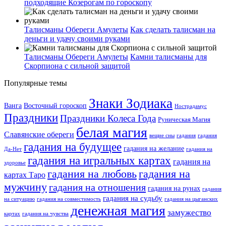
подходящие Козерогам по гороскопу
Талисманы Обереги Амулеты
Как сделать талисман на
деньги и удачу своими руками
Талисманы Обереги Амулеты
Камни талисманы для
Скорпиона с сильной защитой
Популярные темы
Знаки Зодиака
Ванга
Восточный гороскоп
Нострадамус
Праздники
Праздники Колеса Года
Руническая Магия
белая магия
Славянские обереги
вещие сны
гадания
гадания
гадания на будущее
гадания на желание
Да-Нет
гадания на
гадания на игральных картах
гадания на
здоровье
гадания на любовь
гадания на
картах Таро
мужчину
гадания на отношения
гадания на рунах
гадания
гадания на судьбу
на ситуацию
гадания на совместимость
гадания на цыганских
денежная магия
замужество
картах
гадания на чувства