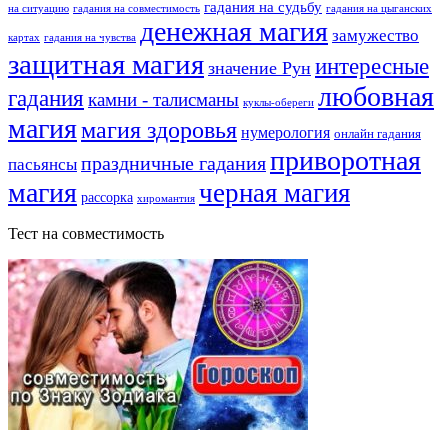
гадания на судьбу
на ситуацию
гадания на совместимость
гадания на цыганских
денежная магия
замужество
картах
гадания на чувства
защитная магия
интересные
значение Рун
любовная
гадания
камни - талисманы
куклы-обереги
магия
магия здоровья
нумерология
онлайн гадания
приворотная
праздничные гадания
пасьянсы
магия
черная магия
рассорка
хиромантия
Тест на совместимость