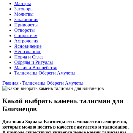
Мантры
Заговоры
Молитвы
Заклинания
Привороты
Отвороты
Спиритизм
Астрология
Ясновидение
Непознанное
Порча и Сглаз
Обряды и Ритуалы
Магия и Волшебство
Талисманы Обереги Амулеты
Главная
›
Талисманы Обереги Амулеты
Какой выбрать камень талисман для
Близнецов
Для знака Зодиака Близнецы есть множество самоцветов,
которые можно носить в качестве амулетов и талисманов.
В природе существуют универсальные камни талисманы