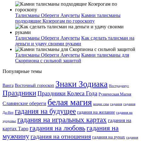
Талисманы Обереги Амулеты
Камни талисманы
подходящие Козерогам по гороскопу
Талисманы Обереги Амулеты
Как сделать талисман на
деньги и удачу своими руками
Талисманы Обереги Амулеты
Камни талисманы для
Скорпиона с сильной защитой
Популярные темы
Знаки Зодиака
Ванга
Восточный гороскоп
Нострадамус
Праздники
Праздники Колеса Года
Руническая Магия
белая магия
Славянские обереги
вещие сны
гадания
гадания
гадания на будущее
гадания на желание
Да-Нет
гадания на
гадания на игральных картах
гадания на
здоровье
гадания на любовь
гадания на
картах Таро
мужчину
гадания на отношения
гадания на рунах
гадания