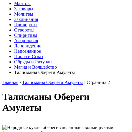
Мантры
Заговоры
Молитвы
Заклинания
Привороты
Отвороты
Спиритизм
Астрология
Ясновидение
Непознанное
Порча и Сглаз
Обряды и Ритуалы
Магия и Волшебство
Талисманы Обереги Амулеты
Главная
›
Талисманы Обереги Амулеты
›
Страница 2
Талисманы Обереги
Амулеты