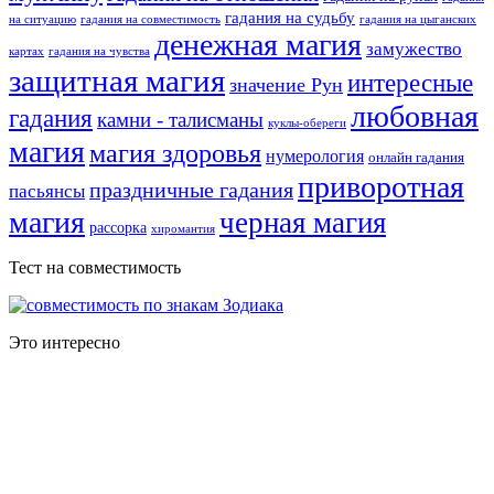
гадания на судьбу
на ситуацию
гадания на совместимость
гадания на цыганских
денежная магия
замужество
картах
гадания на чувства
защитная магия
интересные
значение Рун
любовная
гадания
камни - талисманы
куклы-обереги
магия
магия здоровья
нумерология
онлайн гадания
приворотная
праздничные гадания
пасьянсы
магия
черная магия
рассорка
хиромантия
Тест на совместимость
Это интересно