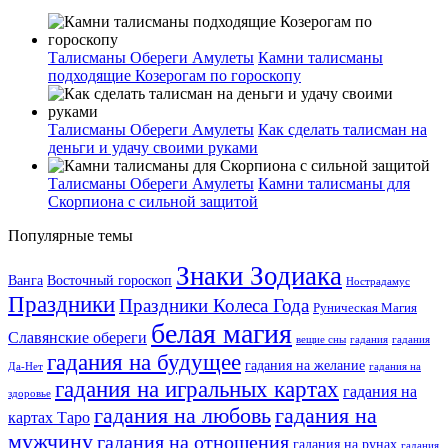
Талисманы Обереги Амулеты
Камни талисманы
подходящие Козерогам по гороскопу
Талисманы Обереги Амулеты
Как сделать талисман на
деньги и удачу своими руками
Талисманы Обереги Амулеты
Камни талисманы для
Скорпиона с сильной защитой
Популярные темы
Знаки Зодиака
Ванга
Восточный гороскоп
Нострадамус
Праздники
Праздники Колеса Года
Руническая Магия
белая магия
Славянские обереги
вещие сны
гадания
гадания
гадания на будущее
гадания на желание
Да-Нет
гадания на
гадания на игральных картах
гадания на
здоровье
гадания на любовь
гадания на
картах Таро
мужчину
гадания на отношения
гадания на рунах
гадания