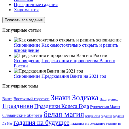
Праздничные гадания
Хиромантия
Показать все гадания
Популярные статьи
Ясновидение
Как самостоятельно открыть и развить
ясновидение
Ясновидение
Предсказания и пророчества Ванги о
России
Ясновидение
Предсказания Ванги на 2021 год
Популярные темы
Знаки Зодиака
Ванга
Восточный гороскоп
Нострадамус
Праздники
Праздники Колеса Года
Руническая Магия
белая магия
Славянские обереги
вещие сны
гадания
гадания
гадания на будущее
гадания на желание
Да-Нет
гадания на