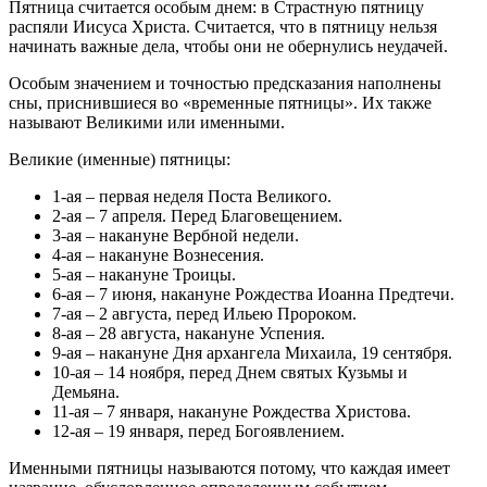
Пятница считается особым днем: в Страстную пятницу
распяли Иисуса Христа. Считается, что в пятницу нельзя
начинать важные дела, чтобы они не обернулись неудачей.
Особым значением и точностью предсказания наполнены
сны, приснившиеся во «временные пятницы». Их также
называют Великими или именными.
Великие (именные) пятницы:
1-ая – первая неделя Поста Великого.
2-ая – 7 апреля. Перед Благовещением.
3-ая – накануне Вербной недели.
4-ая – накануне Вознесения.
5-ая – накануне Троицы.
6-ая – 7 июня, накануне Рождества Иоанна Предтечи.
7-ая – 2 августа, перед Ильею Пророком.
8-ая – 28 августа, накануне Успения.
9-ая – накануне Дня архангела Михаила, 19 сентября.
10-ая – 14 ноября, перед Днем святых Кузьмы и
Демьяна.
11-ая – 7 января, накануне Рождества Христова.
12-ая – 19 января, перед Богоявлением.
Именными пятницы называются потому, что каждая имеет