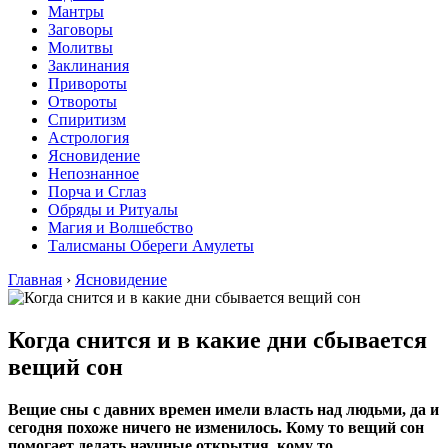
Мантры
Заговоры
Молитвы
Заклинания
Привороты
Отвороты
Спиритизм
Астрология
Ясновидение
Непознанное
Порча и Сглаз
Обряды и Ритуалы
Магия и Волшебство
Талисманы Обереги Амулеты
Главная
›
Ясновидение
Когда снится и в какие дни сбывается
вещий сон
Вещие сны с давних времен имели власть над людьми, да и
сегодня похоже ничего не изменилось. Кому то вещий сон
помогает делать научные открытия, кому то