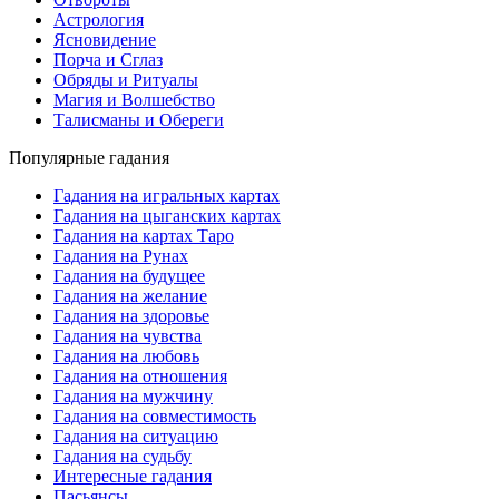
Астрология
Ясновидение
Порча и Сглаз
Обряды и Ритуалы
Магия и Волшебство
Талисманы и Обереги
Популярные гадания
Гадания на игральных картах
Гадания на цыганских картах
Гадания на картах Таро
Гадания на Рунах
Гадания на будущее
Гадания на желание
Гадания на здоровье
Гадания на чувства
Гадания на любовь
Гадания на отношения
Гадания на мужчину
Гадания на совместимость
Гадания на ситуацию
Гадания на судьбу
Интересные гадания
Пасьянсы