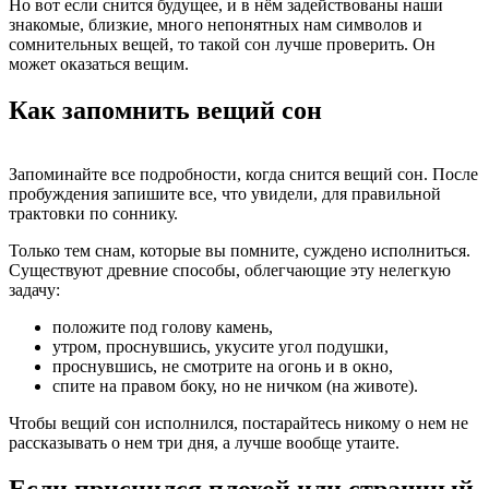
Но вот если снится будущее, и в нём задействованы наши
знакомые, близкие, много непонятных нам символов и
сомнительных вещей, то такой сон лучше проверить. Он
может оказаться вещим.
Как запомнить вещий сон
Запоминайте все подробности, когда снится вещий сон. После
пробуждения запишите все, что увидели, для правильной
трактовки по соннику.
Только тем снам, которые вы помните, суждено исполниться.
Существуют древние способы, облегчающие эту нелегкую
задачу:
положите под голову камень,
утром, проснувшись, укусите угол подушки,
проснувшись, не смотрите на огонь и в окно,
спите на правом боку, но не ничком (на животе).
Чтобы вещий сон исполнился, постарайтесь никому о нем не
рассказывать о нем три дня, а лучше вообще утаите.
Если приснился плохой или страшный