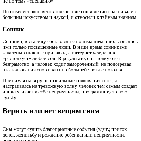
не по тому «сценарию».
Поэтому испокон веков толкование сновидений сравнивали с
большим искусством и наукой, и относили к тайным знаниям.
Сонник
Сонники, в старину составляли с пониманием и пользовались
ими только посвященные люди. В наше время сонниками
завалены книжные прилавки, а интернет услужливо
«растолкует» любой сон. В результате, сны толкуются
безграмотно, а человек ходит замороченный, не подозревая,
что толкования снов взяты по большей части с потолка.
Принимая на веру неправильные толкования снов, и
настраиваясь на тревожную волну, человек тем самым создает
и притягивает к себе неприятности, программирует свою
судьбу.
Верить или нет вещим снам
Сны могут сулить благоприятные события (удачу, приток
денег, женитьбу и рождение ребенка) или неприятности,
болезни и смерть.