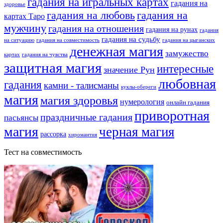
гадания на игральных картах
гадания на
здоровье
гадания на любовь
гадания на
картах Таро
мужчину
гадания на отношения
гадания на рунах
гадания
гадания на судьбу
на ситуацию
гадания на совместимость
гадания на цыганских
денежная магия
замужество
картах
гадания на чувства
защитная магия
интересные
значение Рун
любовная
гадания
камни - талисманы
куклы-обереги
магия
магия здоровья
нумерология
онлайн гадания
приворотная
праздничные гадания
пасьянсы
магия
черная магия
рассорка
хиромантия
Тест на совместимость