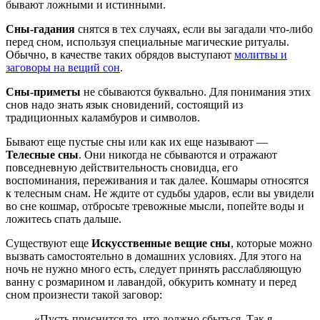
бывают ложными и истинными.
Сны-гадания
снятся в тех случаях, если вы загадали что-либо
перед сном, используя специальные магические ритуалы.
Обычно, в качестве таких обрядов выступают
молитвы и
заговоры на вещий сон
.
Сны-приметы
не сбываются буквально. Для понимания этих
снов надо знать язык сновидений, состоящий из
традиционных каламбуров и символов.
Бывают еще пустые сны или как их еще называют —
Телесные сны
. Они никогда не сбываются и отражают
повседневную действительность сновидца, его
воспоминания, переживания и так далее. Кошмары относятся
к телесным снам. Не ждите от судьбы ударов, если вы увидели
во сне кошмар, отбросьте тревожные мысли, попейте воды и
ложитесь спать дальше.
Существуют еще
Искусственные вещие сны
, которые можно
вызвать самостоятельно в домашних условиях. Для этого на
ночь не нужно много есть, следует принять расслабляющую
ванну с розмарином и лавандой, обкурить комнату и перед
сном произнести такой заговор:
«Пусть приснится то, что должно сбыться. Так я